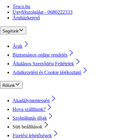
Tesco.hu
Ügyfélszolgálat - 0680222333
Áruházkereső
Segítünk
Árak
Biztonságos online rendelés
Általános Szerződési Feltételek
Adatkezelési és Cookie tájékoztató
Rólunk
Akadálymentesség
Hova szállítunk?
Szolgáltatás díjak
Süti beállítások
Fizetési lehetőségek