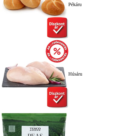
Pékáru
Húsáru