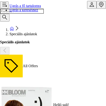
Ugrás a fő tartalomra
Ugrás a kereséshez
Speciális ajánlatok
Speciális ajánlatok
All Offers
Helló suli!