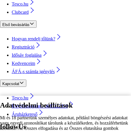
Tesco.hu
Clubcard
Első bevásárlás
Hogyan rendelj tőlünk?
Regisztráció
Idősáv foglalása
Kedvenceim
ÁFÁ-s számla igénylés
Kapcsolat
Tesco.hu
Adatvédelmi beállítások
Ügyfélszolgálat - 0680222333
Áruházkereső
Mi és 18 partnerünk személyes adatokat, például böngészési adatokat
vagy egyedi azonosítókat tárolunk a készülékeden, és hozzáférhetünk
followUs
azokhoz. Az Összes elfogadása és az Összes elutasítása gombok