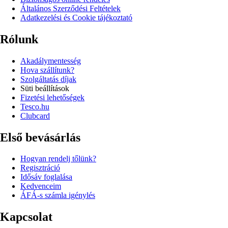
Általános Szerződési Feltételek
Adatkezelési és Cookie tájékoztató
Rólunk
Akadálymentesség
Hova szállítunk?
Szolgáltatás díjak
Süti beállítások
Fizetési lehetőségek
Tesco.hu
Clubcard
Első bevásárlás
Hogyan rendelj tőlünk?
Regisztráció
Idősáv foglalása
Kedvenceim
ÁFÁ-s számla igénylés
Kapcsolat