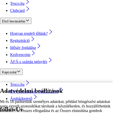
Tesco.hu
Clubcard
Első bevásárlás
Hogyan rendelj tőlünk?
Regisztráció
Idősáv foglalása
Kedvenceim
ÁFÁ-s számla igénylés
Kapcsolat
Tesco.hu
Adatvédelmi beállítások
Ügyfélszolgálat - 0680222333
Áruházkereső
Mi és 18 partnerünk személyes adatokat, például böngészési adatokat
vagy egyedi azonosítókat tárolunk a készülékeden, és hozzáférhetünk
followUs
azokhoz. Az Összes elfogadása és az Összes elutasítása gombok