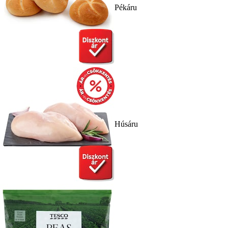
Pékáru
Húsáru