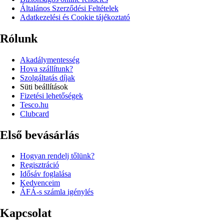
Általános Szerződési Feltételek
Adatkezelési és Cookie tájékoztató
Rólunk
Akadálymentesség
Hova szállítunk?
Szolgáltatás díjak
Süti beállítások
Fizetési lehetőségek
Tesco.hu
Clubcard
Első bevásárlás
Hogyan rendelj tőlünk?
Regisztráció
Idősáv foglalása
Kedvenceim
ÁFÁ-s számla igénylés
Kapcsolat