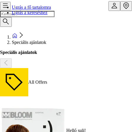
Ugrás a fő tartalomra
Ugrás a kereséshez
Speciális ajánlatok
Speciális ajánlatok
All Offers
Helló suli!