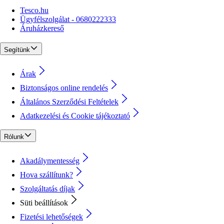
Tesco.hu
Ügyfélszolgálat - 0680222333
Áruházkereső
Segítünk
Árak
Biztonságos online rendelés
Általános Szerződési Feltételek
Adatkezelési és Cookie tájékoztató
Rólunk
Akadálymentesség
Hova szállítunk?
Szolgáltatás díjak
Süti beállítások
Fizetési lehetőségek