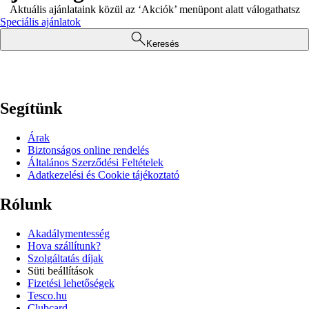
Aktuális ajánlataink közül az ‘Akciók’ menüpont alatt válogathatsz
Speciális ajánlatok
Keresés
Segítünk
Árak
Biztonságos online rendelés
Általános Szerződési Feltételek
Adatkezelési és Cookie tájékoztató
Rólunk
Akadálymentesség
Hova szállítunk?
Szolgáltatás díjak
Süti beállítások
Fizetési lehetőségek
Tesco.hu
Clubcard