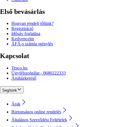
Első bevásárlás
Hogyan rendelj tőlünk?
Regisztráció
Idősáv foglalása
Kedvenceim
ÁFÁ-s számla igénylés
Kapcsolat
Tesco.hu
Ügyfélszolgálat - 0680222333
Áruházkereső
Segítünk
Árak
Biztonságos online rendelés
Általános Szerződési Feltételek