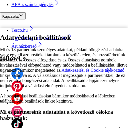
ÁFÁ-s számla igénylés
Kapcsolat
Tesco.hu
Adatvédelmi beállítások
Ügyfélszolgálat - 0680222333
Áruházkereső
Mi és 18 partnerünk személyes adatokat, például böngészési adatokat
vagy egyedi azonosítókat tárolunk a készülékeden, és hozzáférhetünk
followUs
azokhoz. Az Összes elfogadása és az Összes elutasítása gombok
kiválasztásával elfogadhatod vagy módosíthatod a beállításaidat, illetve
ugyanezt bármikor megteheted az
Adatkezelési és Cookie tájékoztató
linkre kattintva is. A választásaidat megosztjuk a partnereinkkel, de ez
nem érinti a böngészési adataidat. A beállításaid alapján személyre
tudjuk szabni a vásárlási élményedet az oldalon.
A hozzájárulási beállításokat bármikor módosíthatod a láblécben
található Süti beállítások linkre kattintva.
Mi és partnereink adataidat a következő célokra
használjuk: