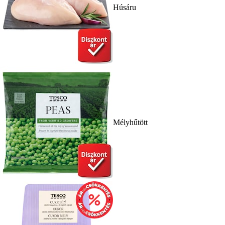
Húsáru
Mélyhűtött