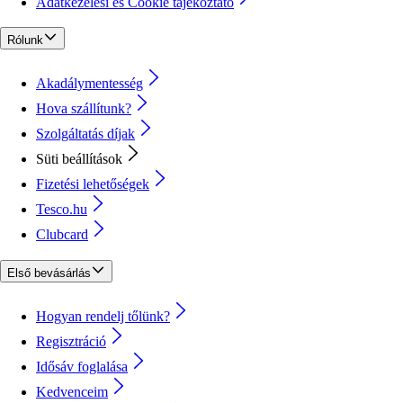
Adatkezelési és Cookie tájékoztató
Rólunk
Akadálymentesség
Hova szállítunk?
Szolgáltatás díjak
Süti beállítások
Fizetési lehetőségek
Tesco.hu
Clubcard
Első bevásárlás
Hogyan rendelj tőlünk?
Regisztráció
Idősáv foglalása
Kedvenceim