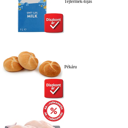
Tejtermék-tojás
Pékáru