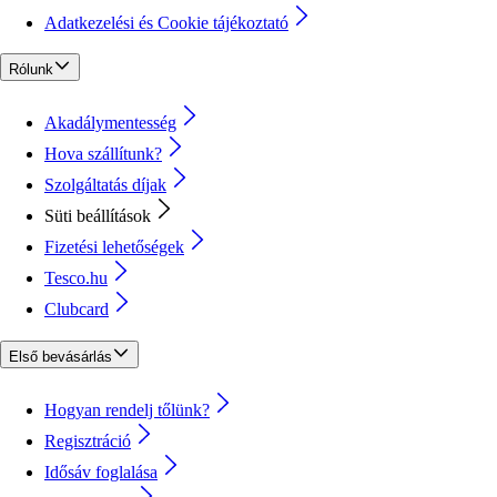
Adatkezelési és Cookie tájékoztató
Rólunk
Akadálymentesség
Hova szállítunk?
Szolgáltatás díjak
Süti beállítások
Fizetési lehetőségek
Tesco.hu
Clubcard
Első bevásárlás
Hogyan rendelj tőlünk?
Regisztráció
Idősáv foglalása