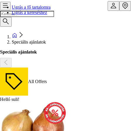
Ugrás a fő tartalomra
Ugrás a kereséshez
Speciális ajánlatok
Speciális ajánlatok
All Offers
Helló suli!