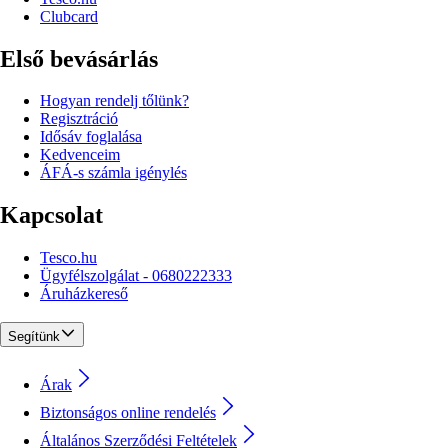
Clubcard
Első bevásárlás
Hogyan rendelj tőlünk?
Regisztráció
Idősáv foglalása
Kedvenceim
ÁFÁ-s számla igénylés
Kapcsolat
Tesco.hu
Ügyfélszolgálat - 0680222333
Áruházkereső
Segítünk
Árak
Biztonságos online rendelés
Általános Szerződési Feltételek