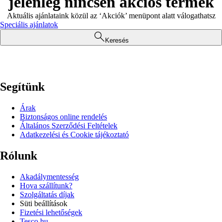
jelenleg nincsen akciós termék
Aktuális ajánlataink közül az ‘Akciók’ menüpont alatt válogathatsz
Speciális ajánlatok
Keresés
Segítünk
Árak
Biztonságos online rendelés
Általános Szerződési Feltételek
Adatkezelési és Cookie tájékoztató
Rólunk
Akadálymentesség
Hova szállítunk?
Szolgáltatás díjak
Süti beállítások
Fizetési lehetőségek
Tesco.hu