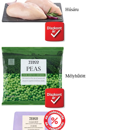
Húsáru
Mélyhűtött