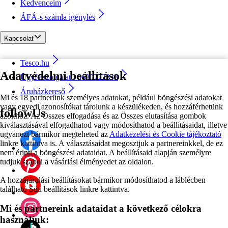
Kedvenceim
ÁFÁ-s számla igénylés
Kapcsolat
Tesco.hu
Adatvédelmi beállítások
Ügyfélszolgálat - 0680222333
Áruházkereső
Mi és 18 partnerünk személyes adatokat, például böngészési adatokat
vagy egyedi azonosítókat tárolunk a készülékeden, és hozzáférhetünk
followUs
azokhoz. Az Összes elfogadása és az Összes elutasítása gombok
kiválasztásával elfogadhatod vagy módosíthatod a beállításaidat, illetve
ugyanezt bármikor megteheted az
Adatkezelési és Cookie tájékoztató
linkre kattintva is. A választásaidat megosztjuk a partnereinkkel, de ez
nem érinti a böngészési adataidat. A beállításaid alapján személyre
tudjuk szabni a vásárlási élményedet az oldalon.
A hozzájárulási beállításokat bármikor módosíthatod a láblécben
található Süti beállítások linkre kattintva.
Mi és partnereink adataidat a következő célokra
használjuk: