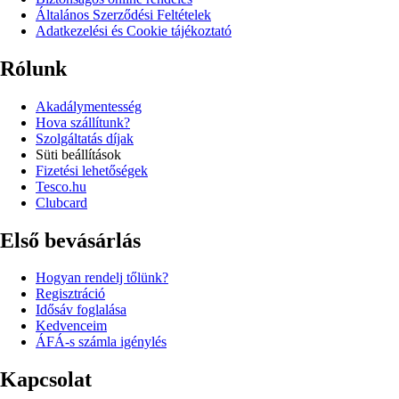
Általános Szerződési Feltételek
Adatkezelési és Cookie tájékoztató
Rólunk
Akadálymentesség
Hova szállítunk?
Szolgáltatás díjak
Süti beállítások
Fizetési lehetőségek
Tesco.hu
Clubcard
Első bevásárlás
Hogyan rendelj tőlünk?
Regisztráció
Idősáv foglalása
Kedvenceim
ÁFÁ-s számla igénylés
Kapcsolat