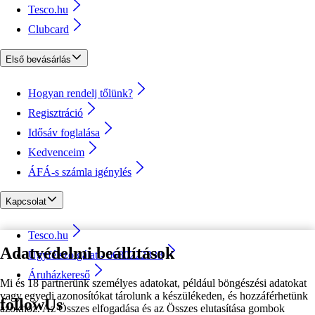
Tesco.hu
Clubcard
Első bevásárlás
Hogyan rendelj tőlünk?
Regisztráció
Idősáv foglalása
Kedvenceim
ÁFÁ-s számla igénylés
Kapcsolat
Tesco.hu
Adatvédelmi beállítások
Ügyfélszolgálat - 0680222333
Áruházkereső
Mi és 18 partnerünk személyes adatokat, például böngészési adatokat
vagy egyedi azonosítókat tárolunk a készülékeden, és hozzáférhetünk
followUs
azokhoz. Az Összes elfogadása és az Összes elutasítása gombok