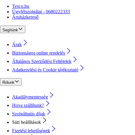
Tesco.hu
Ügyfélszolgálat - 0680222333
Áruházkereső
Segítünk
Árak
Biztonságos online rendelés
Általános Szerződési Feltételek
Adatkezelési és Cookie tájékoztató
Rólunk
Akadálymentesség
Hova szállítunk?
Szolgáltatás díjak
Süti beállítások
Fizetési lehetőségek