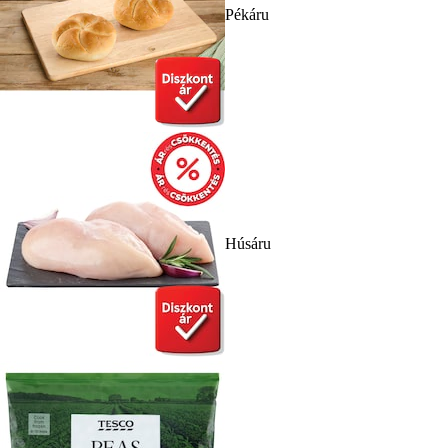
Pékáru
Húsáru