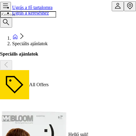
Ugrás a fő tartalomra
Ugrás a kereséshez
Speciális ajánlatok
Speciális ajánlatok
All Offers
Helló suli!