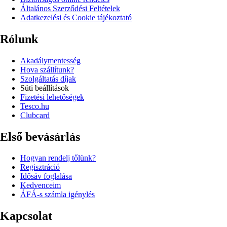
Általános Szerződési Feltételek
Adatkezelési és Cookie tájékoztató
Rólunk
Akadálymentesség
Hova szállítunk?
Szolgáltatás díjak
Süti beállítások
Fizetési lehetőségek
Tesco.hu
Clubcard
Első bevásárlás
Hogyan rendelj tőlünk?
Regisztráció
Idősáv foglalása
Kedvenceim
ÁFÁ-s számla igénylés
Kapcsolat