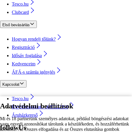
Tesco.hu
Clubcard
Első bevásárlás
Hogyan rendelj tőlünk?
Regisztráció
Idősáv foglalása
Kedvenceim
ÁFÁ-s számla igénylés
Kapcsolat
Tesco.hu
Adatvédelmi beállítások
Ügyfélszolgálat - 0680222333
Áruházkereső
Mi és 18 partnerünk személyes adatokat, például böngészési adatokat
vagy egyedi azonosítókat tárolunk a készülékeden, és hozzáférhetünk
followUs
azokhoz. Az Összes elfogadása és az Összes elutasítása gombok