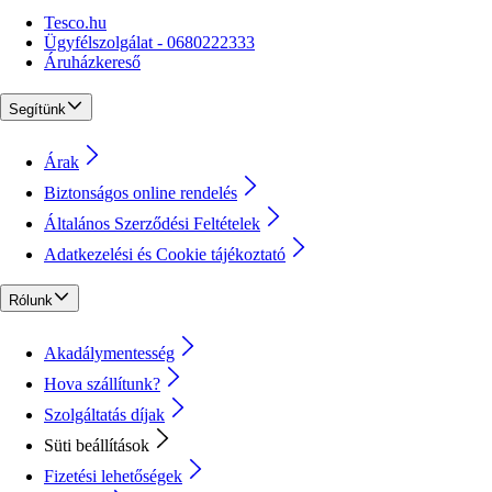
Tesco.hu
Ügyfélszolgálat - 0680222333
Áruházkereső
Segítünk
Árak
Biztonságos online rendelés
Általános Szerződési Feltételek
Adatkezelési és Cookie tájékoztató
Rólunk
Akadálymentesség
Hova szállítunk?
Szolgáltatás díjak
Süti beállítások
Fizetési lehetőségek