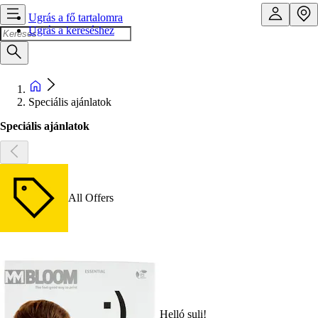
Ugrás a fő tartalomra
Ugrás a kereséshez
Speciális ajánlatok
Speciális ajánlatok
All Offers
Helló suli!