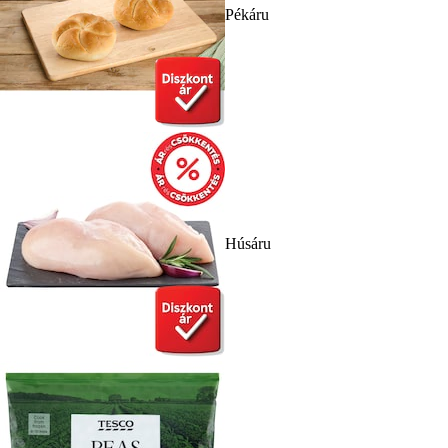
Pékáru
Húsáru