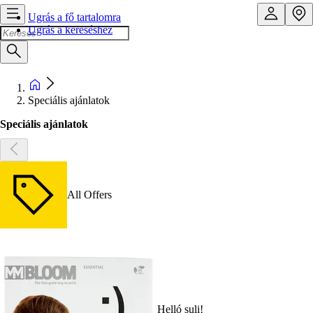
Ugrás a fő tartalomra
Ugrás a kereséshez
Speciális ajánlatok
Speciális ajánlatok
All Offers
Helló suli!