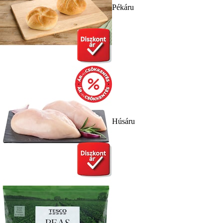
Pékáru
Húsáru