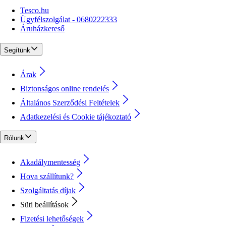
Tesco.hu
Ügyfélszolgálat - 0680222333
Áruházkereső
Segítünk
Árak
Biztonságos online rendelés
Általános Szerződési Feltételek
Adatkezelési és Cookie tájékoztató
Rólunk
Akadálymentesség
Hova szállítunk?
Szolgáltatás díjak
Süti beállítások
Fizetési lehetőségek