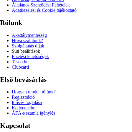
Általános Szerződési Feltételek
Adatkezelési és Cookie tájékoztató
Rólunk
Akadálymentesség
Hova szállítunk?
Szolgáltatás díjak
Süti beállítások
Fizetési lehetőségek
Tesco.hu
Clubcard
Első bevásárlás
Hogyan rendelj tőlünk?
Regisztráció
Idősáv foglalása
Kedvenceim
ÁFÁ-s számla igénylés
Kapcsolat