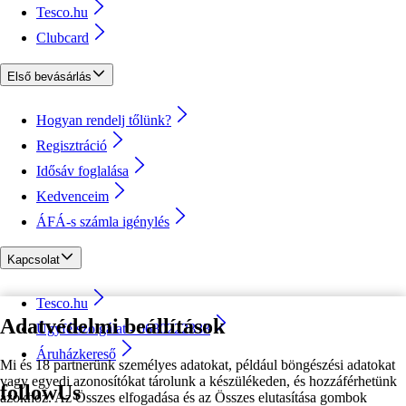
Tesco.hu
Clubcard
Első bevásárlás
Hogyan rendelj tőlünk?
Regisztráció
Idősáv foglalása
Kedvenceim
ÁFÁ-s számla igénylés
Kapcsolat
Tesco.hu
Adatvédelmi beállítások
Ügyfélszolgálat - 0680222333
Áruházkereső
Mi és 18 partnerünk személyes adatokat, például böngészési adatokat
vagy egyedi azonosítókat tárolunk a készülékeden, és hozzáférhetünk
followUs
azokhoz. Az Összes elfogadása és az Összes elutasítása gombok