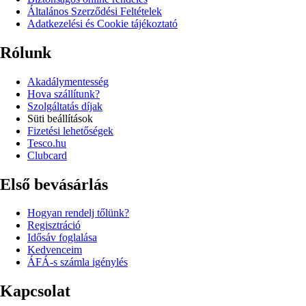
Általános Szerződési Feltételek
Adatkezelési és Cookie tájékoztató
Rólunk
Akadálymentesség
Hova szállítunk?
Szolgáltatás díjak
Süti beállítások
Fizetési lehetőségek
Tesco.hu
Clubcard
Első bevásárlás
Hogyan rendelj tőlünk?
Regisztráció
Idősáv foglalása
Kedvenceim
ÁFÁ-s számla igénylés
Kapcsolat