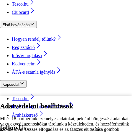
Tesco.hu
Clubcard
Első bevásárlás
Hogyan rendelj tőlünk?
Regisztráció
Idősáv foglalása
Kedvenceim
ÁFÁ-s számla igénylés
Kapcsolat
Tesco.hu
Adatvédelmi beállítások
Ügyfélszolgálat - 0680222333
Áruházkereső
Mi és 18 partnerünk személyes adatokat, például böngészési adatokat
vagy egyedi azonosítókat tárolunk a készülékeden, és hozzáférhetünk
followUs
azokhoz. Az Összes elfogadása és az Összes elutasítása gombok