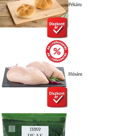
Pékáru
Húsáru