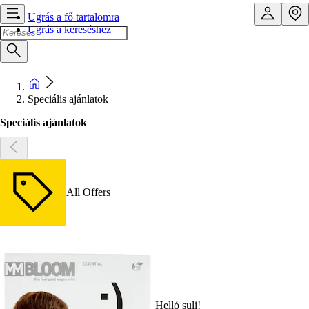
Ugrás a fő tartalomra
Ugrás a kereséshez
Speciális ajánlatok
Speciális ajánlatok
All Offers
Helló suli!