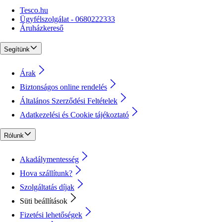
Tesco.hu
Ügyfélszolgálat - 0680222333
Áruházkereső
Segítünk
Árak
Biztonságos online rendelés
Általános Szerződési Feltételek
Adatkezelési és Cookie tájékoztató
Rólunk
Akadálymentesség
Hova szállítunk?
Szolgáltatás díjak
Süti beállítások
Fizetési lehetőségek