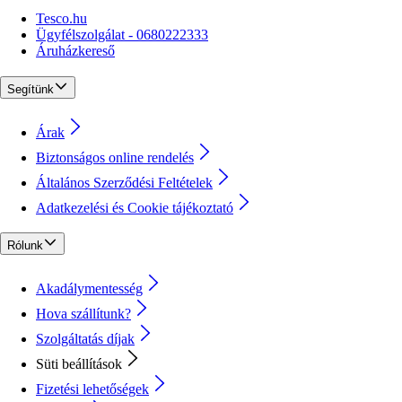
Tesco.hu
Ügyfélszolgálat - 0680222333
Áruházkereső
Segítünk
Árak
Biztonságos online rendelés
Általános Szerződési Feltételek
Adatkezelési és Cookie tájékoztató
Rólunk
Akadálymentesség
Hova szállítunk?
Szolgáltatás díjak
Süti beállítások
Fizetési lehetőségek