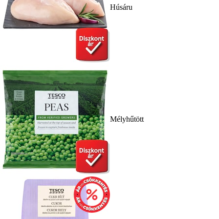
Húsáru
Mélyhűtött