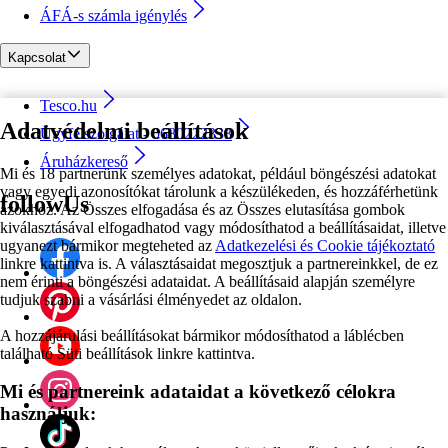
ÁFÁ-s számla igénylés
Kapcsolat
Tesco.hu
Adatvédelmi beállítások
Ügyfélszolgálat - 0680222333
Áruházkereső
Mi és 18 partnerünk személyes adatokat, például böngészési adatokat
vagy egyedi azonosítókat tárolunk a készülékeden, és hozzáférhetünk
followUs
azokhoz. Az Összes elfogadása és az Összes elutasítása gombok
kiválasztásával elfogadhatod vagy módosíthatod a beállításaidat, illetve
ugyanezt bármikor megteheted az
Adatkezelési és Cookie tájékoztató
linkre kattintva is. A választásaidat megosztjuk a partnereinkkel, de ez
nem érinti a böngészési adataidat. A beállításaid alapján személyre
tudjuk szabni a vásárlási élményedet az oldalon.
A hozzájárulási beállításokat bármikor módosíthatod a láblécben
található Süti beállítások linkre kattintva.
Mi és partnereink adataidat a következő célokra
használjuk: