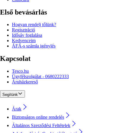
Első bevásárlás
Hogyan rendelj tőlünk?
Regisztráció
Idősáv foglalása
Kedvenceim
ÁFÁ-s számla igénylés
Kapcsolat
Tesco.hu
Ügyfélszolgálat - 0680222333
Áruházkereső
Segítünk
Árak
Biztonságos online rendelés
Általános Szerződési Feltételek