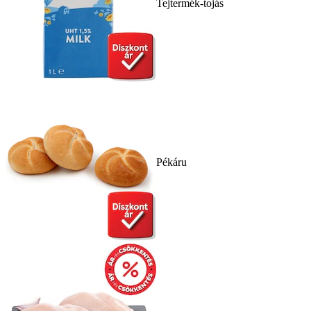
Tejtermék-tojás
Pékáru