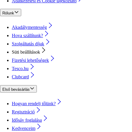
Adatkezelési és Cookie tájékoztató
Rólunk
Akadálymentesség
Hova szállítunk?
Szolgáltatás díjak
Süti beállítások
Fizetési lehetőségek
Tesco.hu
Clubcard
Első bevásárlás
Hogyan rendelj tőlünk?
Regisztráció
Idősáv foglalása
Kedvenceim