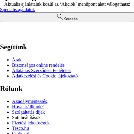
Aktuális ajánlataink közül az ‘Akciók’ menüpont alatt válogathatsz
Speciális ajánlatok
Keresés
Segítünk
Árak
Biztonságos online rendelés
Általános Szerződési Feltételek
Adatkezelési és Cookie tájékoztató
Rólunk
Akadálymentesség
Hova szállítunk?
Szolgáltatás díjak
Süti beállítások
Fizetési lehetőségek
Tesco.hu
Clubcard