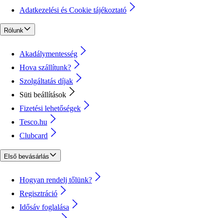
Adatkezelési és Cookie tájékoztató
Rólunk
Akadálymentesség
Hova szállítunk?
Szolgáltatás díjak
Süti beállítások
Fizetési lehetőségek
Tesco.hu
Clubcard
Első bevásárlás
Hogyan rendelj tőlünk?
Regisztráció
Idősáv foglalása