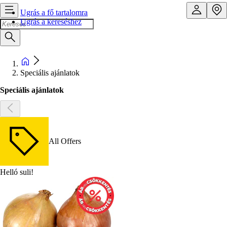
Ugrás a fő tartalomra
Ugrás a kereséshez
Speciális ajánlatok
Speciális ajánlatok
All Offers
Helló suli!