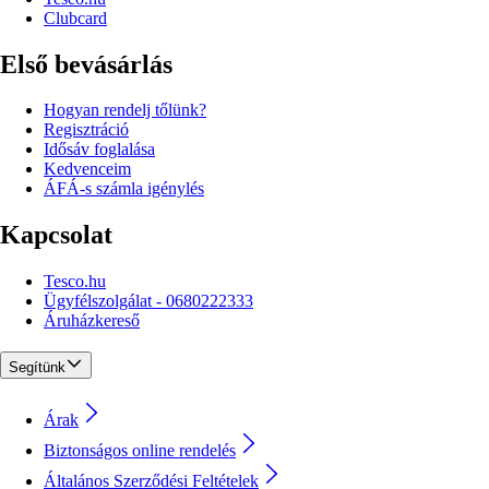
Clubcard
Első bevásárlás
Hogyan rendelj tőlünk?
Regisztráció
Idősáv foglalása
Kedvenceim
ÁFÁ-s számla igénylés
Kapcsolat
Tesco.hu
Ügyfélszolgálat - 0680222333
Áruházkereső
Segítünk
Árak
Biztonságos online rendelés
Általános Szerződési Feltételek