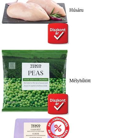
Húsáru
Mélyhűtött