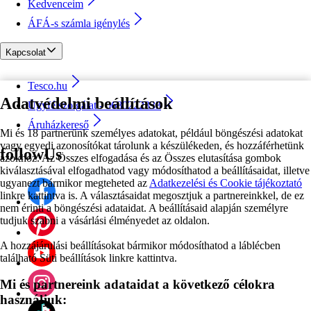
Kedvenceim
ÁFÁ-s számla igénylés
Kapcsolat
Tesco.hu
Adatvédelmi beállítások
Ügyfélszolgálat - 0680222333
Áruházkereső
Mi és 18 partnerünk személyes adatokat, például böngészési adatokat
vagy egyedi azonosítókat tárolunk a készülékeden, és hozzáférhetünk
followUs
azokhoz. Az Összes elfogadása és az Összes elutasítása gombok
kiválasztásával elfogadhatod vagy módosíthatod a beállításaidat, illetve
ugyanezt bármikor megteheted az
Adatkezelési és Cookie tájékoztató
linkre kattintva is. A választásaidat megosztjuk a partnereinkkel, de ez
nem érinti a böngészési adataidat. A beállításaid alapján személyre
tudjuk szabni a vásárlási élményedet az oldalon.
A hozzájárulási beállításokat bármikor módosíthatod a láblécben
található Süti beállítások linkre kattintva.
Mi és partnereink adataidat a következő célokra
használjuk: