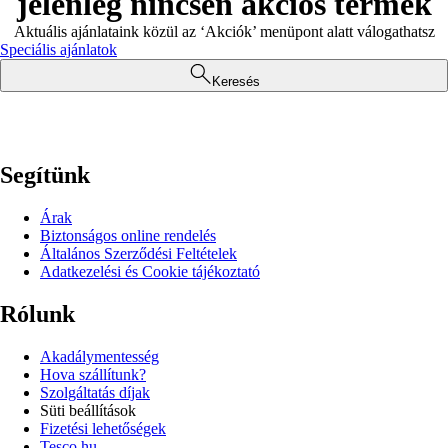
jelenleg nincsen akciós termék
Aktuális ajánlataink közül az ‘Akciók’ menüpont alatt válogathatsz
Speciális ajánlatok
Keresés
Segítünk
Árak
Biztonságos online rendelés
Általános Szerződési Feltételek
Adatkezelési és Cookie tájékoztató
Rólunk
Akadálymentesség
Hova szállítunk?
Szolgáltatás díjak
Süti beállítások
Fizetési lehetőségek
Tesco.hu