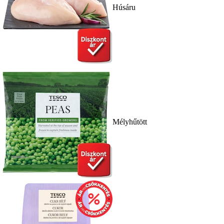
Húsáru
Mélyhűtött