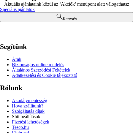
Aktuális ajánlataink közül az ‘Akciók’ menüpont alatt válogathatsz
Speciális ajánlatok
Keresés
Segítünk
Árak
Biztonságos online rendelés
Általános Szerződési Feltételek
Adatkezelési és Cookie tájékoztató
Rólunk
Akadálymentesség
Hova szállítunk?
Szolgáltatás díjak
Süti beállítások
Fizetési lehetőségek
Tesco.hu
Clubcard