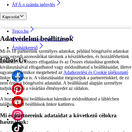
ÁFÁ-s számla igénylés
Kapcsolat
Tesco.hu
Adatvédelmi beállítások
Ügyfélszolgálat - 0680222333
Áruházkereső
Mi és 18 partnerünk személyes adatokat, például böngészési adatokat
vagy egyedi azonosítókat tárolunk a készülékeden, és hozzáférhetünk
followUs
azokhoz. Az Összes elfogadása és az Összes elutasítása gombok
kiválasztásával elfogadhatod vagy módosíthatod a beállításaidat, illetve
ugyanezt bármikor megteheted az
Adatkezelési és Cookie tájékoztató
linkre kattintva is. A választásaidat megosztjuk a partnereinkkel, de ez
nem érinti a böngészési adataidat. A beállításaid alapján személyre
tudjuk szabni a vásárlási élményedet az oldalon.
A hozzájárulási beállításokat bármikor módosíthatod a láblécben
található Süti beállítások linkre kattintva.
Mi és partnereink adataidat a következő célokra
használjuk: