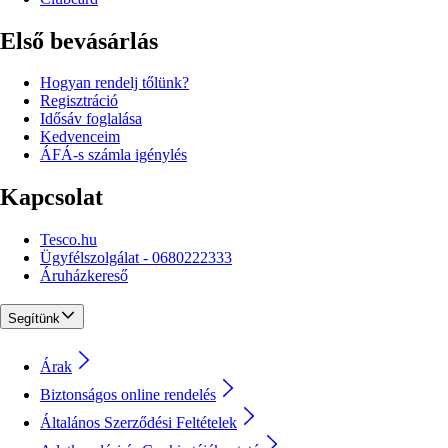
Első bevásárlás
Hogyan rendelj tőlünk?
Regisztráció
Idősáv foglalása
Kedvenceim
ÁFÁ-s számla igénylés
Kapcsolat
Tesco.hu
Ügyfélszolgálat - 0680222333
Áruházkereső
Segítünk
Árak
Biztonságos online rendelés
Általános Szerződési Feltételek