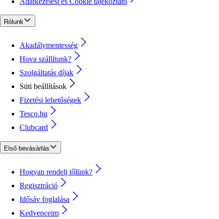
Adatkezelési és Cookie tájékoztató
Rólunk
Akadálymentesség
Hova szállítunk?
Szolgáltatás díjak
Süti beállítások
Fizetési lehetőségek
Tesco.hu
Clubcard
Első bevásárlás
Hogyan rendelj tőlünk?
Regisztráció
Idősáv foglalása
Kedvenceim