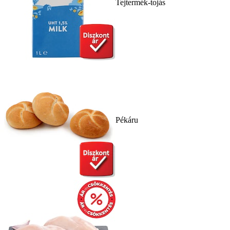
Tejtermék-tojás
Pékáru