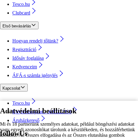
Tesco.hu
Clubcard
Első bevásárlás
Hogyan rendelj tőlünk?
Regisztráció
Idősáv foglalása
Kedvenceim
ÁFÁ-s számla igénylés
Kapcsolat
Tesco.hu
Adatvédelmi beállítások
Ügyfélszolgálat - 0680222333
Áruházkereső
Mi és 18 partnerünk személyes adatokat, például böngészési adatokat
vagy egyedi azonosítókat tárolunk a készülékeden, és hozzáférhetünk
followUs
azokhoz. Az Összes elfogadása és az Összes elutasítása gombok