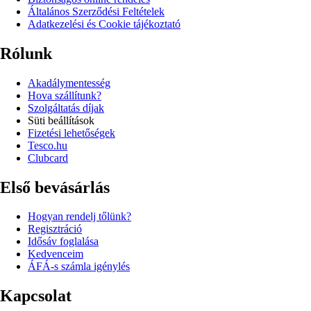
Általános Szerződési Feltételek
Adatkezelési és Cookie tájékoztató
Rólunk
Akadálymentesség
Hova szállítunk?
Szolgáltatás díjak
Süti beállítások
Fizetési lehetőségek
Tesco.hu
Clubcard
Első bevásárlás
Hogyan rendelj tőlünk?
Regisztráció
Idősáv foglalása
Kedvenceim
ÁFÁ-s számla igénylés
Kapcsolat