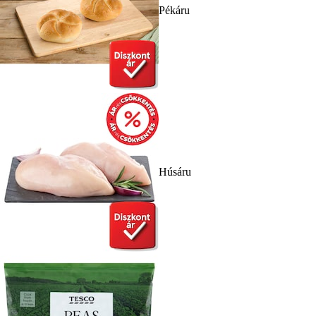
Pékáru
Húsáru