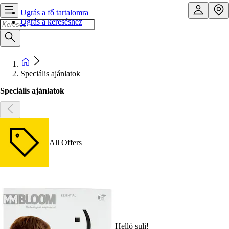
Ugrás a fő tartalomra
Ugrás a kereséshez
Speciális ajánlatok
Speciális ajánlatok
All Offers
Helló suli!