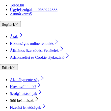
Tesco.hu
Ügyfélszolgálat - 0680222333
Áruházkereső
Segítünk
Árak
Biztonságos online rendelés
Általános Szerződési Feltételek
Adatkezelési és Cookie tájékoztató
Rólunk
Akadálymentesség
Hova szállítunk?
Szolgáltatás díjak
Süti beállítások
Fizetési lehetőségek