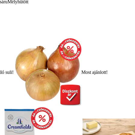
sáru
Mélyhűtött
ló suli!
Most ajánlott!