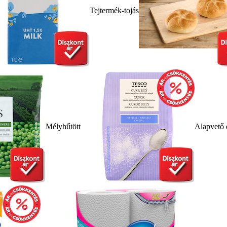
Tejtermék-tojás
Mélyhűtött
Alapvető 