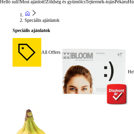
Helló suli!
Most ajánlott!
Zöldség és gyümölcs
Tejtermék-tojás
Pékáru
Hú
Speciális ajánlatok
Speciális ajánlatok
All Offers
Hel