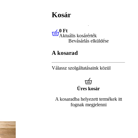
Kosár
0 Ft
Aktuális kosárérték
0 Ft
Aktuális kosárérték
Bevásárlás elküldése
A kosarad
Válassz szolgáltatásaink közül
Üres kosár
A kosaradba helyezett termékek itt
fognak megjelenni