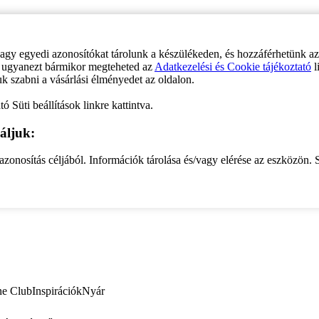
vagy egyedi azonosítókat tárolunk a készülékeden, és hozzáférhetünk a
ve ugyanezt bármikor megteheted az
Adatkezelési és Cookie tájékoztató
l
uk szabni a vásárlási élményedet az oldalon.
ó Süti beállítások linkre kattintva.
áljuk:
zonosítás céljából. Információk tárolása és/vagy elérése az eszközön. S
ne Club
Inspirációk
Nyár