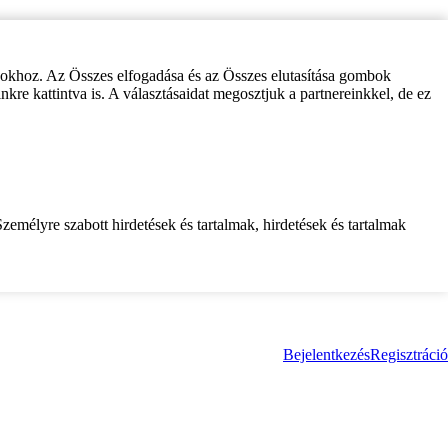
zokhoz. Az Összes elfogadása és az Összes elutasítása gombok
inkre kattintva is. A választásaidat megosztjuk a partnereinkkel, de ez
zemélyre szabott hirdetések és tartalmak, hirdetések és tartalmak
Bejelentkezés
Regisztráció