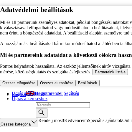
Adatvédelmi beállítások
Mi és 18 partnerünk személyes adatokat, például böngészési adatokat 
kiválasztásával elfogadhatod vagy módosíthatod a beállításaidat, illet
nem érinti a böngészési adataidat. A beállításaid alapján személyre tudj
A hozzájárulási beállításokat bármikor módosíthatod a láblécben találhat
Mi és partnereink adataidat a következő célokra haszn
Pontos helyadatok használata. Az eszköz jellemzőinek aktív vizsgálata a
mérése, közönségkutatás és szolgáltatásfejlesztés.
Partnereink listája
Összes elfogadása
Összes elutasítása
Beállítások
Ugrás a fő tartalomra
Hogyan rendelj
Segítség
English
Ugrás a kereséshez
Rendelj most!
Kedvenceim
Speciális ajánlatok
Onli
Összes kategória