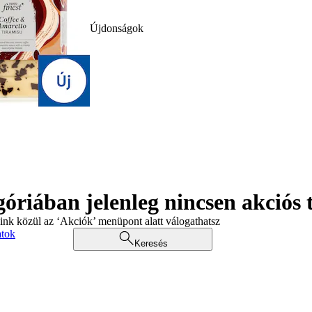
Újdonságok
góriában jelenleg nincsen akciós
aink közül az ‘Akciók’ menüpont alatt válogathatsz
atok
Keresés