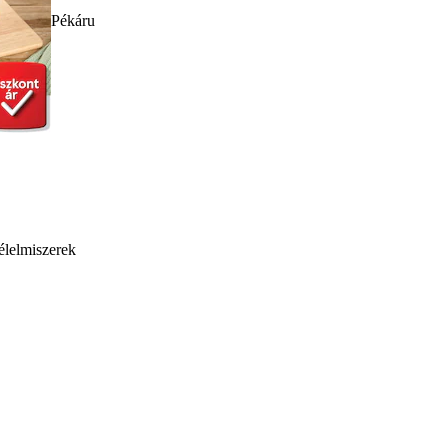
Pékáru
élelmiszerek