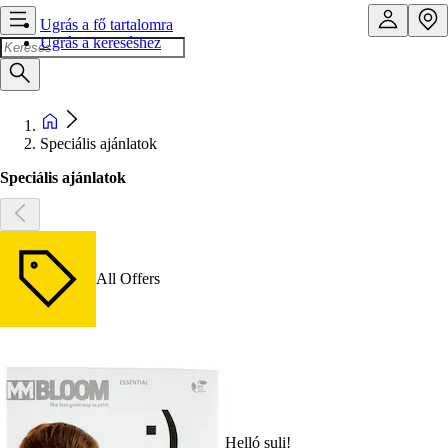
Ugrás a fő tartalomra
Ugrás a kereséshez
Speciális ajánlatok
Speciális ajánlatok
All Offers
Helló suli!