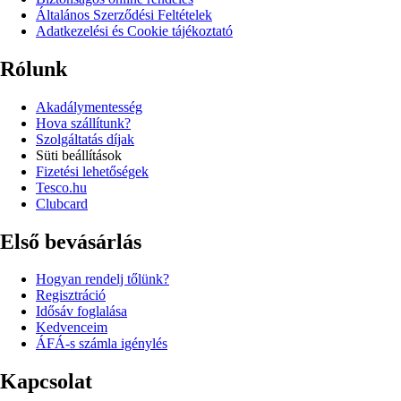
Általános Szerződési Feltételek
Adatkezelési és Cookie tájékoztató
Rólunk
Akadálymentesség
Hova szállítunk?
Szolgáltatás díjak
Süti beállítások
Fizetési lehetőségek
Tesco.hu
Clubcard
Első bevásárlás
Hogyan rendelj tőlünk?
Regisztráció
Idősáv foglalása
Kedvenceim
ÁFÁ-s számla igénylés
Kapcsolat