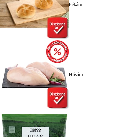
Pékáru
Húsáru