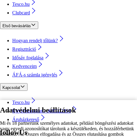
Tesco.hu
Clubcard
Első bevásárlás
Hogyan rendelj tőlünk?
Regisztráció
Idősáv foglalása
Kedvenceim
ÁFÁ-s számla igénylés
Kapcsolat
Tesco.hu
Adatvédelmi beállítások
Ügyfélszolgálat - 0680222333
Áruházkereső
Mi és 18 partnerünk személyes adatokat, például böngészési adatokat
vagy egyedi azonosítókat tárolunk a készülékeden, és hozzáférhetünk
followUs
azokhoz. Az Összes elfogadása és az Összes elutasítása gombok