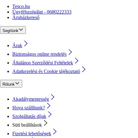
Tesco.hu
Ügyfélszolgálat - 0680222333
Áruházkereső
Segítünk
Árak
Biztonságos online rendelés
Általános Szerződési Feltételek
Adatkezelési és Cookie tájékoztató
Rólunk
Akadálymentesség
Hova szállítunk?
Szolgáltatás díjak
Süti beállítások
Fizetési lehetőségek