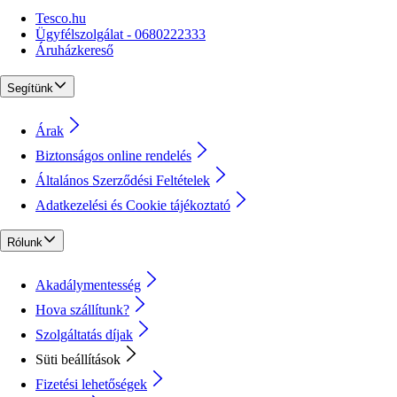
Tesco.hu
Ügyfélszolgálat - 0680222333
Áruházkereső
Segítünk
Árak
Biztonságos online rendelés
Általános Szerződési Feltételek
Adatkezelési és Cookie tájékoztató
Rólunk
Akadálymentesség
Hova szállítunk?
Szolgáltatás díjak
Süti beállítások
Fizetési lehetőségek