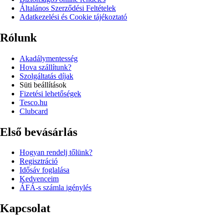
Általános Szerződési Feltételek
Adatkezelési és Cookie tájékoztató
Rólunk
Akadálymentesség
Hova szállítunk?
Szolgáltatás díjak
Süti beállítások
Fizetési lehetőségek
Tesco.hu
Clubcard
Első bevásárlás
Hogyan rendelj tőlünk?
Regisztráció
Idősáv foglalása
Kedvenceim
ÁFÁ-s számla igénylés
Kapcsolat