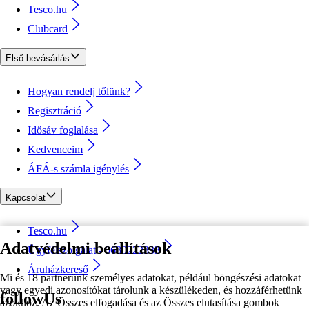
Tesco.hu
Clubcard
Első bevásárlás
Hogyan rendelj tőlünk?
Regisztráció
Idősáv foglalása
Kedvenceim
ÁFÁ-s számla igénylés
Kapcsolat
Tesco.hu
Adatvédelmi beállítások
Ügyfélszolgálat - 0680222333
Áruházkereső
Mi és 18 partnerünk személyes adatokat, például böngészési adatokat
vagy egyedi azonosítókat tárolunk a készülékeden, és hozzáférhetünk
followUs
azokhoz. Az Összes elfogadása és az Összes elutasítása gombok