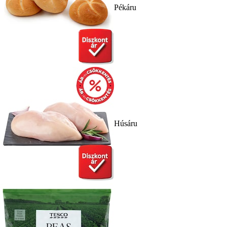
Pékáru
Húsáru