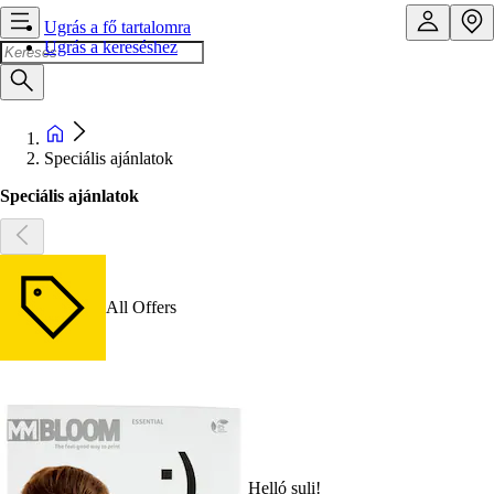
Ugrás a fő tartalomra
Ugrás a kereséshez
Speciális ajánlatok
Speciális ajánlatok
All Offers
Helló suli!