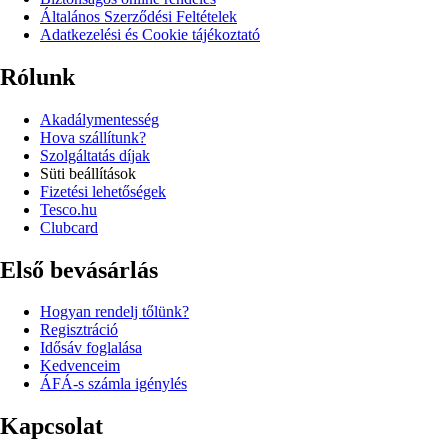
Általános Szerződési Feltételek
Adatkezelési és Cookie tájékoztató
Rólunk
Akadálymentesség
Hova szállítunk?
Szolgáltatás díjak
Süti beállítások
Fizetési lehetőségek
Tesco.hu
Clubcard
Első bevásárlás
Hogyan rendelj tőlünk?
Regisztráció
Idősáv foglalása
Kedvenceim
ÁFÁ-s számla igénylés
Kapcsolat