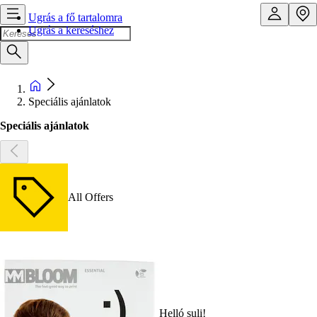
Ugrás a fő tartalomra
Ugrás a kereséshez
Speciális ajánlatok
Speciális ajánlatok
All Offers
Helló suli!