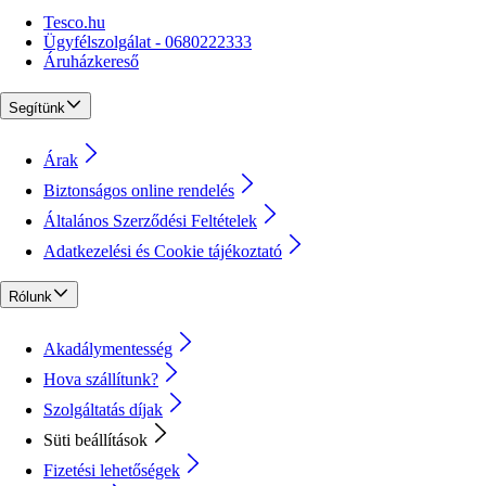
Tesco.hu
Ügyfélszolgálat - 0680222333
Áruházkereső
Segítünk
Árak
Biztonságos online rendelés
Általános Szerződési Feltételek
Adatkezelési és Cookie tájékoztató
Rólunk
Akadálymentesség
Hova szállítunk?
Szolgáltatás díjak
Süti beállítások
Fizetési lehetőségek