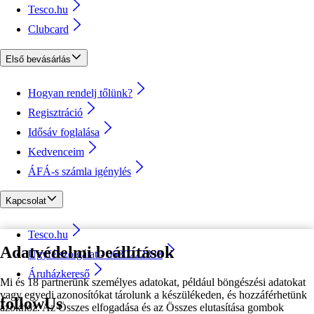
Tesco.hu
Clubcard
Első bevásárlás
Hogyan rendelj tőlünk?
Regisztráció
Idősáv foglalása
Kedvenceim
ÁFÁ-s számla igénylés
Kapcsolat
Tesco.hu
Adatvédelmi beállítások
Ügyfélszolgálat - 0680222333
Áruházkereső
Mi és 18 partnerünk személyes adatokat, például böngészési adatokat
vagy egyedi azonosítókat tárolunk a készülékeden, és hozzáférhetünk
followUs
azokhoz. Az Összes elfogadása és az Összes elutasítása gombok