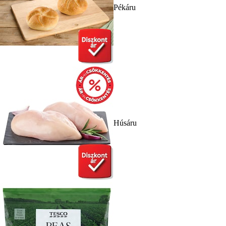
Pékáru
Húsáru