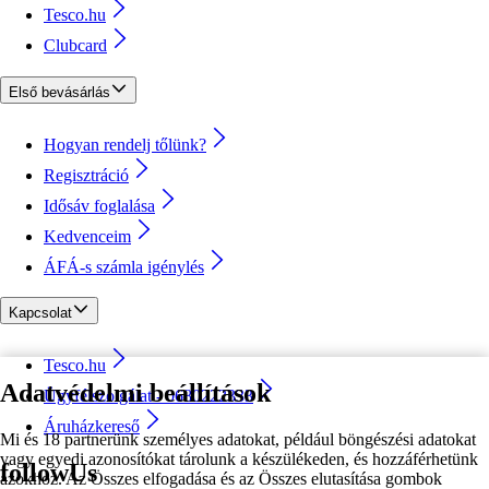
Tesco.hu
Clubcard
Első bevásárlás
Hogyan rendelj tőlünk?
Regisztráció
Idősáv foglalása
Kedvenceim
ÁFÁ-s számla igénylés
Kapcsolat
Tesco.hu
Adatvédelmi beállítások
Ügyfélszolgálat - 0680222333
Áruházkereső
Mi és 18 partnerünk személyes adatokat, például böngészési adatokat
vagy egyedi azonosítókat tárolunk a készülékeden, és hozzáférhetünk
followUs
azokhoz. Az Összes elfogadása és az Összes elutasítása gombok