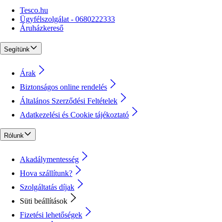
Tesco.hu
Ügyfélszolgálat - 0680222333
Áruházkereső
Segítünk
Árak
Biztonságos online rendelés
Általános Szerződési Feltételek
Adatkezelési és Cookie tájékoztató
Rólunk
Akadálymentesség
Hova szállítunk?
Szolgáltatás díjak
Süti beállítások
Fizetési lehetőségek