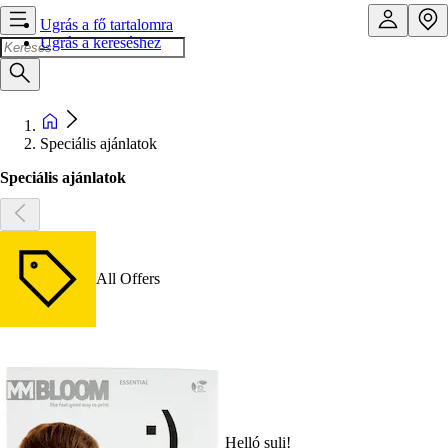
Ugrás a fő tartalomra
Ugrás a kereséshez
Speciális ajánlatok
Speciális ajánlatok
All Offers
Helló suli!