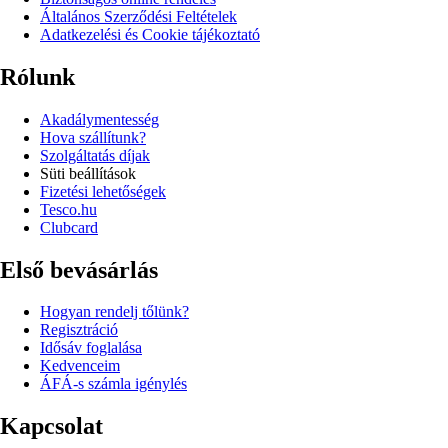
Általános Szerződési Feltételek
Adatkezelési és Cookie tájékoztató
Rólunk
Akadálymentesség
Hova szállítunk?
Szolgáltatás díjak
Süti beállítások
Fizetési lehetőségek
Tesco.hu
Clubcard
Első bevásárlás
Hogyan rendelj tőlünk?
Regisztráció
Idősáv foglalása
Kedvenceim
ÁFÁ-s számla igénylés
Kapcsolat