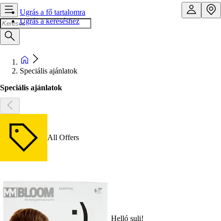
Ugrás a fő tartalomra
Ugrás a kereséshez
Speciális ajánlatok
Speciális ajánlatok
All Offers
Helló suli!