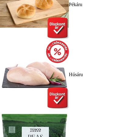
Pékáru
Húsáru