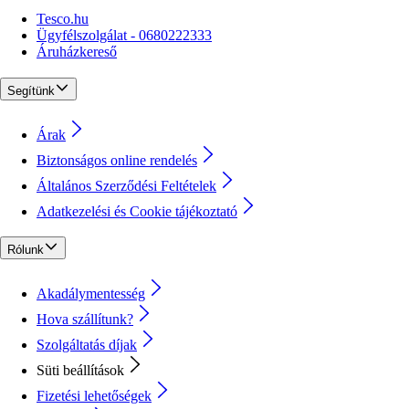
Tesco.hu
Ügyfélszolgálat - 0680222333
Áruházkereső
Segítünk
Árak
Biztonságos online rendelés
Általános Szerződési Feltételek
Adatkezelési és Cookie tájékoztató
Rólunk
Akadálymentesség
Hova szállítunk?
Szolgáltatás díjak
Süti beállítások
Fizetési lehetőségek