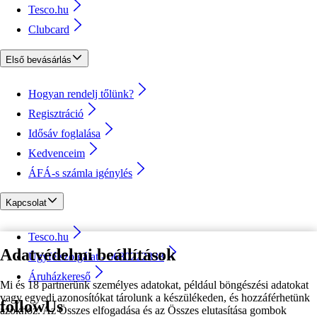
Tesco.hu
Clubcard
Első bevásárlás
Hogyan rendelj tőlünk?
Regisztráció
Idősáv foglalása
Kedvenceim
ÁFÁ-s számla igénylés
Kapcsolat
Tesco.hu
Adatvédelmi beállítások
Ügyfélszolgálat - 0680222333
Áruházkereső
Mi és 18 partnerünk személyes adatokat, például böngészési adatokat
vagy egyedi azonosítókat tárolunk a készülékeden, és hozzáférhetünk
followUs
azokhoz. Az Összes elfogadása és az Összes elutasítása gombok