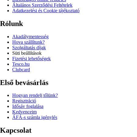
Általános Szerződési Feltételek
Adatkezelési és Cookie tájékoztató
Rólunk
Akadálymentesség
Hova szállítunk?
Szolgáltatás díjak
Süti beállítások
Fizetési lehetőségek
Tesco.hu
Clubcard
Első bevásárlás
Hogyan rendelj tőlünk?
Regisztráció
Idősáv foglalása
Kedvenceim
ÁFÁ-s számla igénylés
Kapcsolat