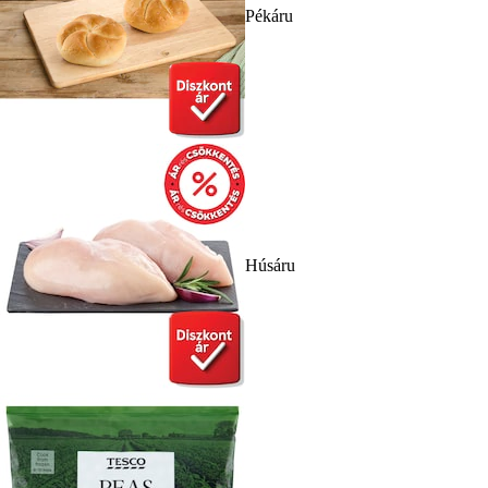
Pékáru
Húsáru