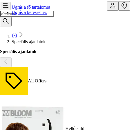
Ugrás a fő tartalomra
Ugrás a kereséshez
Speciális ajánlatok
Speciális ajánlatok
All Offers
Helló suli!