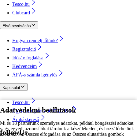
Tesco.hu
Clubcard
Első bevásárlás
Hogyan rendelj tőlünk?
Regisztráció
Idősáv foglalása
Kedvenceim
ÁFÁ-s számla igénylés
Kapcsolat
Tesco.hu
Adatvédelmi beállítások
Ügyfélszolgálat - 0680222333
Áruházkereső
Mi és 18 partnerünk személyes adatokat, például böngészési adatokat
vagy egyedi azonosítókat tárolunk a készülékeden, és hozzáférhetünk
followUs
azokhoz. Az Összes elfogadása és az Összes elutasítása gombok