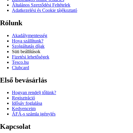
Általános Szerződési Feltételek
Adatkezelési és Cookie tájékoztató
Rólunk
Akadálymentesség
Hova szállítunk?
Szolgáltatás díjak
Süti beállítások
Fizetési lehetőségek
Tesco.hu
Clubcard
Első bevásárlás
Hogyan rendelj tőlünk?
Regisztráció
Idősáv foglalása
Kedvenceim
ÁFÁ-s számla igénylés
Kapcsolat