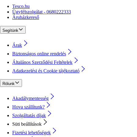
Tesco.hu
Ügyfélszolgálat - 0680222333
Áruházkereső
Segítünk
Árak
Biztonságos online rendelés
Általános Szerződési Feltételek
Adatkezelési és Cookie tájékoztató
Rólunk
Akadálymentesség
Hova szállítunk?
Szolgáltatás díjak
Süti beállítások
Fizetési lehetőségek