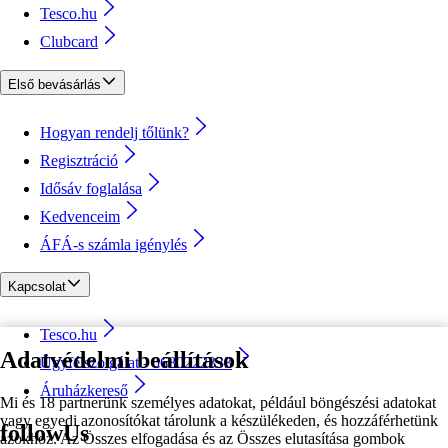
Tesco.hu
Clubcard
Első bevásárlás
Hogyan rendelj tőlünk?
Regisztráció
Idősáv foglalása
Kedvenceim
ÁFÁ-s számla igénylés
Kapcsolat
Tesco.hu
Adatvédelmi beállítások
Ügyfélszolgálat - 0680222333
Áruházkereső
Mi és 18 partnerünk személyes adatokat, például böngészési adatokat
vagy egyedi azonosítókat tárolunk a készülékeden, és hozzáférhetünk
followUs
azokhoz. Az Összes elfogadása és az Összes elutasítása gombok