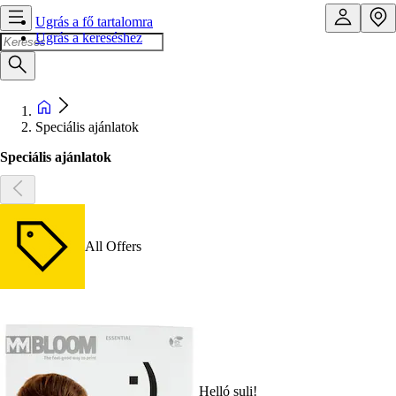
Ugrás a fő tartalomra
Ugrás a kereséshez
Speciális ajánlatok
Speciális ajánlatok
All Offers
Helló suli!