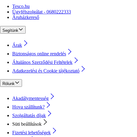
Tesco.hu
Ügyfélszolgálat - 0680222333
Áruházkereső
Segítünk
Árak
Biztonságos online rendelés
Általános Szerződési Feltételek
Adatkezelési és Cookie tájékoztató
Rólunk
Akadálymentesség
Hova szállítunk?
Szolgáltatás díjak
Süti beállítások
Fizetési lehetőségek