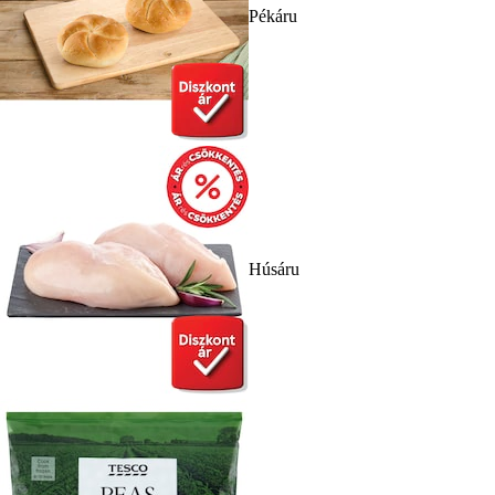
Pékáru
Húsáru