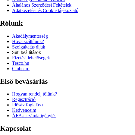
Általános Szerződési Feltételek
Adatkezelési és Cookie tájékoztató
Rólunk
Akadálymentesség
Hova szállítunk?
Szolgáltatás díjak
Süti beállítások
Fizetési lehetőségek
Tesco.hu
Clubcard
Első bevásárlás
Hogyan rendelj tőlünk?
Regisztráció
Idősáv foglalása
Kedvenceim
ÁFÁ-s számla igénylés
Kapcsolat