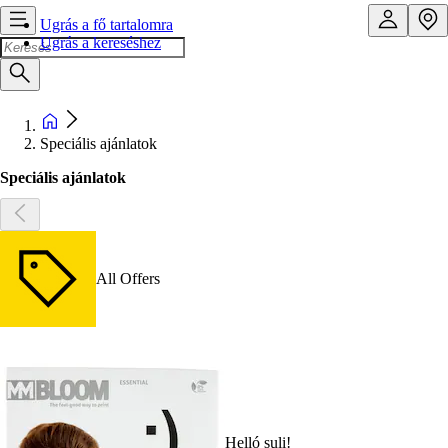
Ugrás a fő tartalomra
Ugrás a kereséshez
Speciális ajánlatok
Speciális ajánlatok
All Offers
Helló suli!