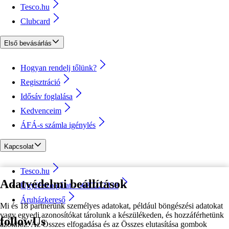
Tesco.hu
Clubcard
Első bevásárlás
Hogyan rendelj tőlünk?
Regisztráció
Idősáv foglalása
Kedvenceim
ÁFÁ-s számla igénylés
Kapcsolat
Tesco.hu
Adatvédelmi beállítások
Ügyfélszolgálat - 0680222333
Áruházkereső
Mi és 18 partnerünk személyes adatokat, például böngészési adatokat
vagy egyedi azonosítókat tárolunk a készülékeden, és hozzáférhetünk
followUs
azokhoz. Az Összes elfogadása és az Összes elutasítása gombok