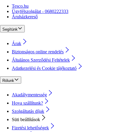
Tesco.hu
Ügyfélszolgálat - 0680222333
Áruházkereső
Segítünk
Árak
Biztonságos online rendelés
Általános Szerződési Feltételek
Adatkezelési és Cookie tájékoztató
Rólunk
Akadálymentesség
Hova szállítunk?
Szolgáltatás díjak
Süti beállítások
Fizetési lehetőségek