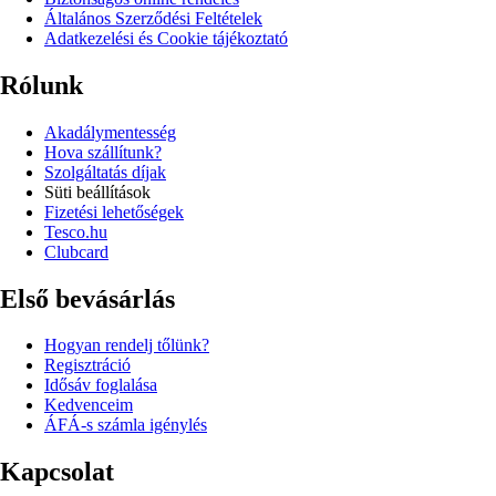
Általános Szerződési Feltételek
Adatkezelési és Cookie tájékoztató
Rólunk
Akadálymentesség
Hova szállítunk?
Szolgáltatás díjak
Süti beállítások
Fizetési lehetőségek
Tesco.hu
Clubcard
Első bevásárlás
Hogyan rendelj tőlünk?
Regisztráció
Idősáv foglalása
Kedvenceim
ÁFÁ-s számla igénylés
Kapcsolat