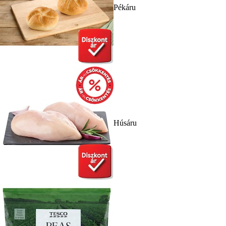
Pékáru
Húsáru