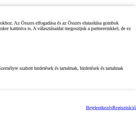
zokhoz. Az Összes elfogadása és az Összes elutasítása gombok
inkre kattintva is. A választásaidat megosztjuk a partnereinkkel, de ez
zemélyre szabott hirdetések és tartalmak, hirdetések és tartalmak
Bejelentkezés
Regisztráció