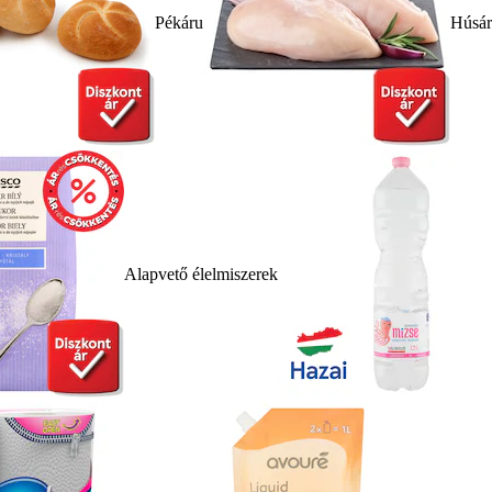
Pékáru
Húsá
Alapvető élelmiszerek