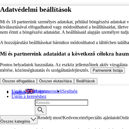
Adatvédelmi beállítások
Mi és 18 partnerünk személyes adatokat, például böngészési adatokat 
kiválasztásával elfogadhatod vagy módosíthatod a beállításaidat, illet
nem érinti a böngészési adataidat. A beállításaid alapján személyre tudj
A hozzájárulási beállításokat bármikor módosíthatod a láblécben találhat
Mi és partnereink adataidat a következő célokra haszn
Pontos helyadatok használata. Az eszköz jellemzőinek aktív vizsgálata a
mérése, közönségkutatás és szolgáltatásfejlesztés.
Partnereink listája
Összes elfogadása
Összes elutasítása
Beállítások
Ugrás a fő tartalomra
Hogyan rendelj
Segítség
English
Ugrás a kereséshez
Rendelj most!
Kedvenceim
Speciális ajánlatok
Onli
Összes kategória