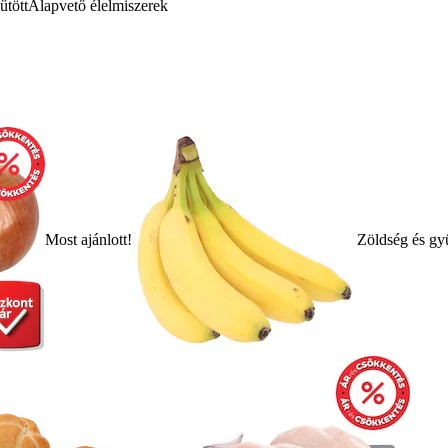
űtött
Alapvető élelmiszerek
Most ajánlott!
Zöldség és gy