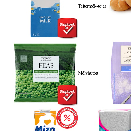
Tejtermék-tojás
Mélyhűtött