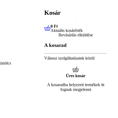
Kosár
0 Ft
Aktuális kosárérték
0 Ft
Aktuális kosárérték
Bevásárlás elküldése
A kosarad
Válassz szolgáltatásaink közül
ümölcs
Üres kosár
A kosaradba helyezett termékek itt
fognak megjelenni