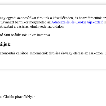
vagy egyedi azonosítókat tárolunk a készülékeden, és hozzáférhetünk a
ve ugyanezt bármikor megteheted az
Adatkezelési és Cookie tájékoztató
l
uk szabni a vásárlási élményedet az oldalon.
ó Süti beállítások linkre kattintva.
áljuk:
zonosítás céljából. Információk tárolása és/vagy elérése az eszközön. S
ne Club
Inspirációk
Nyár