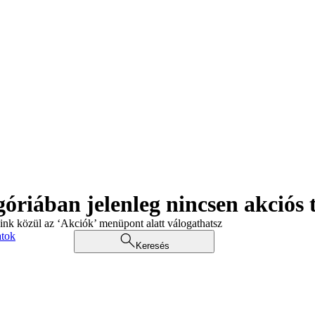
góriában jelenleg nincsen akciós
aink közül az ‘Akciók’ menüpont alatt válogathatsz
atok
Keresés