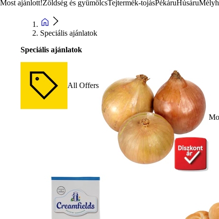
Most ajánlott!
Zöldség és gyümölcs
Tejtermék-tojás
Pékáru
Húsáru
Mélyh
Speciális ajánlatok
Speciális ajánlatok
All Offers
Mos