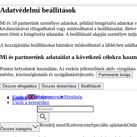
Adatvédelmi beállítások
Mi és 18 partnerünk személyes adatokat, például böngészési adatokat 
kiválasztásával elfogadhatod vagy módosíthatod a beállításaidat, illet
nem érinti a böngészési adataidat. A beállításaid alapján személyre tudj
A hozzájárulási beállításokat bármikor módosíthatod a láblécben találhat
Mi és partnereink adataidat a következő célokra haszn
Pontos helyadatok használata. Az eszköz jellemzőinek aktív vizsgálata a
mérése, közönségkutatás és szolgáltatásfejlesztés.
Partnereink listája
Összes elfogadása
Összes elutasítása
Beállítások
Ugrás a fő tartalomra
Hogyan rendelj
Segítség
English
Ugrás a kereséshez
Rendelj most!
Kedvenceim
Speciális ajánlatok
Onli
Összes kategória