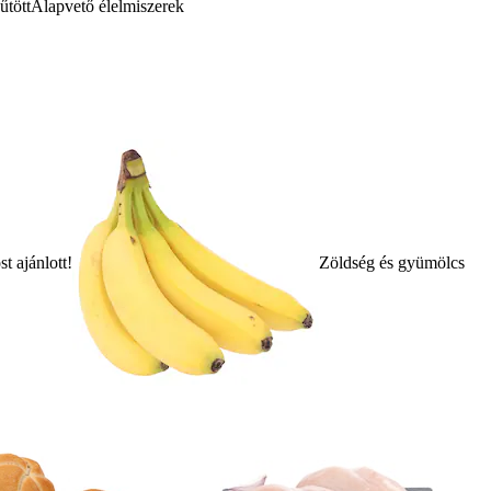
űtött
Alapvető élelmiszerek
t ajánlott!
Zöldség és gyümölcs