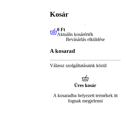
Kosár
0 Ft
Aktuális kosárérték
0 Ft
Aktuális kosárérték
Bevásárlás elküldése
A kosarad
Válassz szolgáltatásaink közül
Üres kosár
A kosaradba helyezett termékek itt
fognak megjelenni