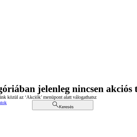
góriában jelenleg nincsen akciós
aink közül az ‘Akciók’ menüpont alatt válogathatsz
atok
Keresés