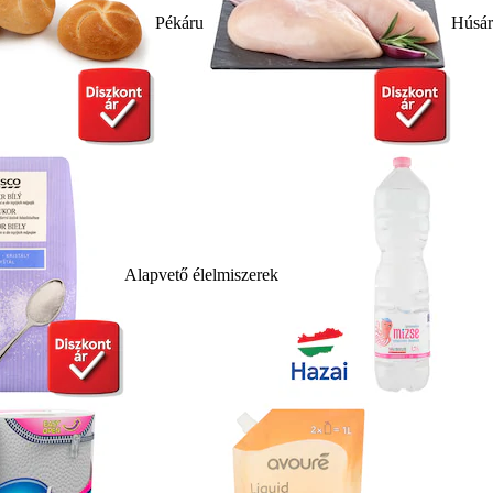
Pékáru
Húsá
Alapvető élelmiszerek