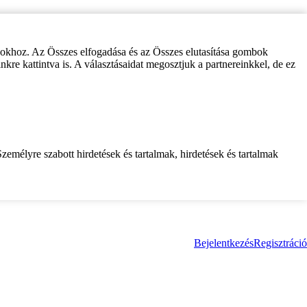
zokhoz. Az Összes elfogadása és az Összes elutasítása gombok
inkre kattintva is. A választásaidat megosztjuk a partnereinkkel, de ez
zemélyre szabott hirdetések és tartalmak, hirdetések és tartalmak
Bejelentkezés
Regisztráció