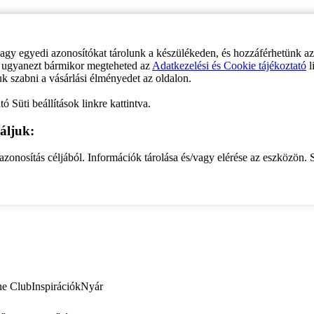
vagy egyedi azonosítókat tárolunk a készülékeden, és hozzáférhetünk a
ve ugyanezt bármikor megteheted az
Adatkezelési és Cookie tájékoztató
l
uk szabni a vásárlási élményedet az oldalon.
ó Süti beállítások linkre kattintva.
áljuk:
zonosítás céljából. Információk tárolása és/vagy elérése az eszközön. S
ne Club
Inspirációk
Nyár