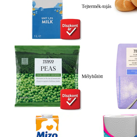
Tejtermék-tojás
Mélyhűtött