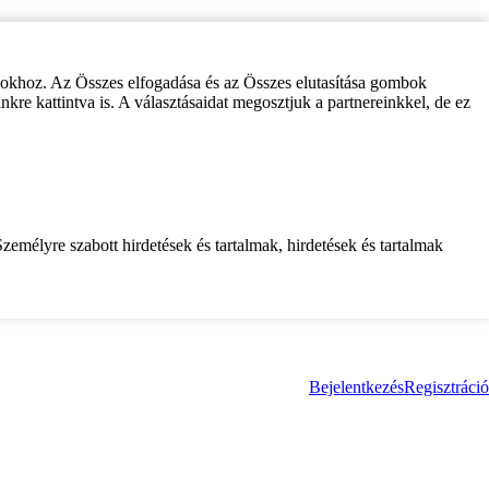
zokhoz. Az Összes elfogadása és az Összes elutasítása gombok
inkre kattintva is. A választásaidat megosztjuk a partnereinkkel, de ez
zemélyre szabott hirdetések és tartalmak, hirdetések és tartalmak
Bejelentkezés
Regisztráció