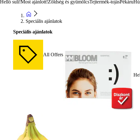
Helló suli!
Most ajánlott!
Zöldség és gyümölcs
Tejtermék-tojás
Pékáru
Hú
Speciális ajánlatok
Speciális ajánlatok
All Offers
Hel