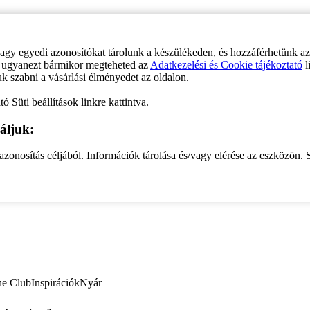
vagy egyedi azonosítókat tárolunk a készülékeden, és hozzáférhetünk a
ve ugyanezt bármikor megteheted az
Adatkezelési és Cookie tájékoztató
l
uk szabni a vásárlási élményedet az oldalon.
ó Süti beállítások linkre kattintva.
áljuk:
zonosítás céljából. Információk tárolása és/vagy elérése az eszközön. S
ne Club
Inspirációk
Nyár