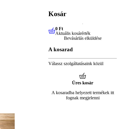
Kosár
0 Ft
Aktuális kosárérték
0 Ft
Aktuális kosárérték
Bevásárlás elküldése
A kosarad
Válassz szolgáltatásaink közül
Üres kosár
A kosaradba helyezett termékek itt
fognak megjelenni