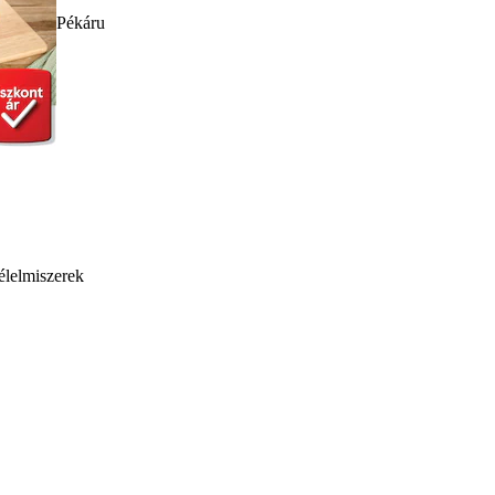
Pékáru
élelmiszerek