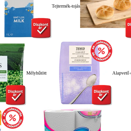
Tejtermék-tojás
Mélyhűtött
Alapvető 