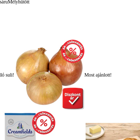
sáru
Mélyhűtött
ló suli!
Most ajánlott!