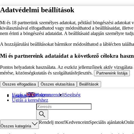
Adatvédelmi beállítások
Mi és 18 partnerünk személyes adatokat, például böngészési adatokat 
kiválasztásával elfogadhatod vagy módosíthatod a beállításaidat, illet
nem érinti a böngészési adataidat. A beállításaid alapján személyre tudj
A hozzájárulási beállításokat bármikor módosíthatod a láblécben találhat
Mi és partnereink adataidat a következő célokra haszn
Pontos helyadatok használata. Az eszköz jellemzőinek aktív vizsgálata a
mérése, közönségkutatás és szolgáltatásfejlesztés.
Partnereink listája
Összes elfogadása
Összes elutasítása
Beállítások
Ugrás a fő tartalomra
Hogyan rendelj
Segítség
English
Ugrás a kereséshez
Rendelj most!
Kedvenceim
Speciális ajánlatok
Onli
Összes kategória