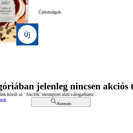
Újdonságok
góriában jelenleg nincsen akciós
aink közül az ‘Akciók’ menüpont alatt válogathatsz
atok
Keresés