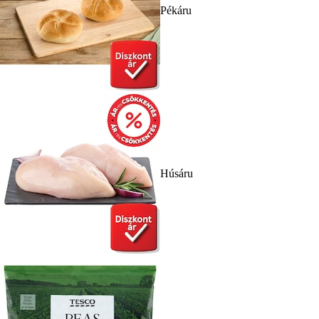
Pékáru
Húsáru