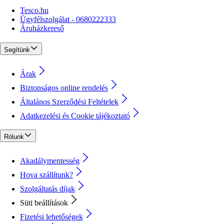
Tesco.hu
Ügyfélszolgálat - 0680222333
Áruházkereső
Segítünk
Árak
Biztonságos online rendelés
Általános Szerződési Feltételek
Adatkezelési és Cookie tájékoztató
Rólunk
Akadálymentesség
Hova szállítunk?
Szolgáltatás díjak
Süti beállítások
Fizetési lehetőségek