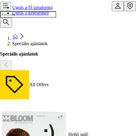
Ugrás a fő tartalomra
Ugrás a kereséshez
Speciális ajánlatok
Speciális ajánlatok
All Offers
Helló suli!