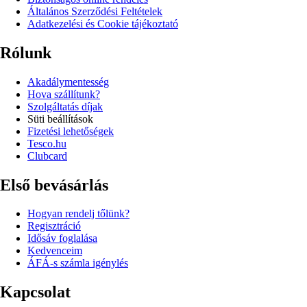
Általános Szerződési Feltételek
Adatkezelési és Cookie tájékoztató
Rólunk
Akadálymentesség
Hova szállítunk?
Szolgáltatás díjak
Süti beállítások
Fizetési lehetőségek
Tesco.hu
Clubcard
Első bevásárlás
Hogyan rendelj tőlünk?
Regisztráció
Idősáv foglalása
Kedvenceim
ÁFÁ-s számla igénylés
Kapcsolat