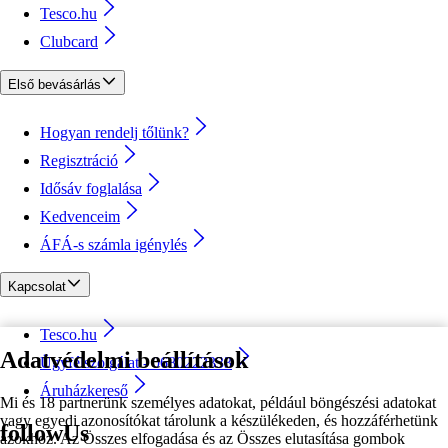
Tesco.hu
Clubcard
Első bevásárlás
Hogyan rendelj tőlünk?
Regisztráció
Idősáv foglalása
Kedvenceim
ÁFÁ-s számla igénylés
Kapcsolat
Tesco.hu
Adatvédelmi beállítások
Ügyfélszolgálat - 0680222333
Áruházkereső
Mi és 18 partnerünk személyes adatokat, például böngészési adatokat
vagy egyedi azonosítókat tárolunk a készülékeden, és hozzáférhetünk
followUs
azokhoz. Az Összes elfogadása és az Összes elutasítása gombok