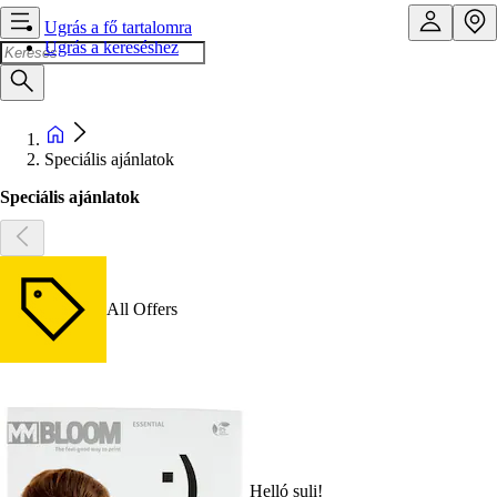
Ugrás a fő tartalomra
Ugrás a kereséshez
Speciális ajánlatok
Speciális ajánlatok
All Offers
Helló suli!