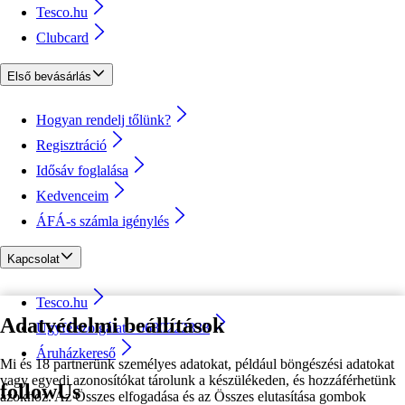
Tesco.hu
Clubcard
Első bevásárlás
Hogyan rendelj tőlünk?
Regisztráció
Idősáv foglalása
Kedvenceim
ÁFÁ-s számla igénylés
Kapcsolat
Tesco.hu
Adatvédelmi beállítások
Ügyfélszolgálat - 0680222333
Áruházkereső
Mi és 18 partnerünk személyes adatokat, például böngészési adatokat
vagy egyedi azonosítókat tárolunk a készülékeden, és hozzáférhetünk
followUs
azokhoz. Az Összes elfogadása és az Összes elutasítása gombok