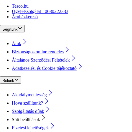
Tesco.hu
Ügyfélszolgálat - 0680222333
Áruházkereső
Segítünk
Árak
Biztonságos online rendelés
Általános Szerződési Feltételek
Adatkezelési és Cookie tájékoztató
Rólunk
Akadálymentesség
Hova szállítunk?
Szolgáltatás díjak
Süti beállítások
Fizetési lehetőségek