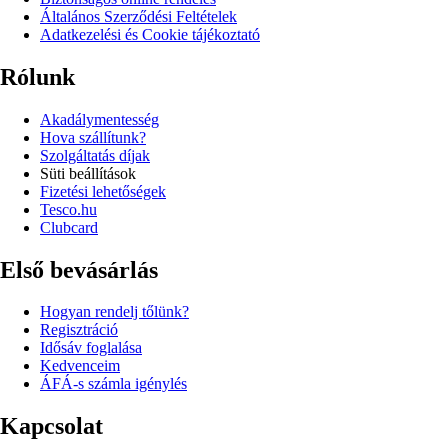
Általános Szerződési Feltételek
Adatkezelési és Cookie tájékoztató
Rólunk
Akadálymentesség
Hova szállítunk?
Szolgáltatás díjak
Süti beállítások
Fizetési lehetőségek
Tesco.hu
Clubcard
Első bevásárlás
Hogyan rendelj tőlünk?
Regisztráció
Idősáv foglalása
Kedvenceim
ÁFÁ-s számla igénylés
Kapcsolat