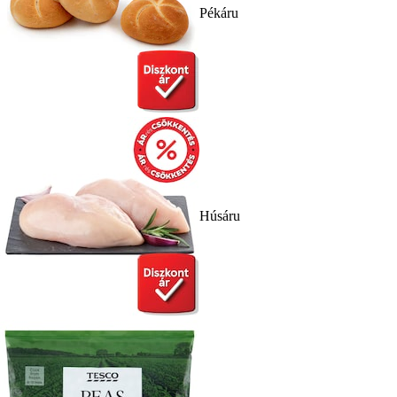
Pékáru
Húsáru