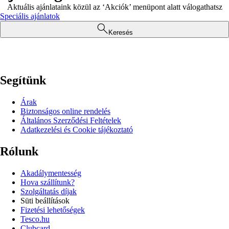
Aktuális ajánlataink közül az ‘Akciók’ menüpont alatt válogathatsz
Speciális ajánlatok
Keresés
Segítünk
Árak
Biztonságos online rendelés
Általános Szerződési Feltételek
Adatkezelési és Cookie tájékoztató
Rólunk
Akadálymentesség
Hova szállítunk?
Szolgáltatás díjak
Süti beállítások
Fizetési lehetőségek
Tesco.hu
Clubcard