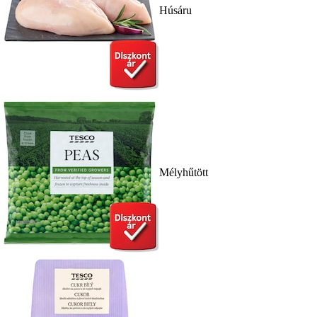
Húsáru
Mélyhűtött