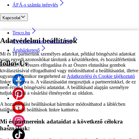
ÁFÁ-s számla igénylés
Kapcsolat
Tesco.hu
Adatvédelmi beállítások
Ügyfélszolgálat - 0680222333
Áruházkereső
Mi és 18 partnerünk személyes adatokat, például böngészési adatokat
vagy egyedi azonosítókat tárolunk a készülékeden, és hozzáférhetünk
followUs
azokhoz. Az Összes elfogadása és az Összes elutasítása gombok
kiválasztásával elfogadhatod vagy módosíthatod a beállításaidat, illetve
ugyanezt bármikor megteheted az
Adatkezelési és Cookie tájékoztató
linkre kattintva is. A választásaidat megosztjuk a partnereinkkel, de ez
nem érinti a böngészési adataidat. A beállításaid alapján személyre
tudjuk szabni a vásárlási élményedet az oldalon.
A hozzájárulási beállításokat bármikor módosíthatod a láblécben
található Süti beállítások linkre kattintva.
Mi és partnereink adataidat a következő célokra
használjuk: