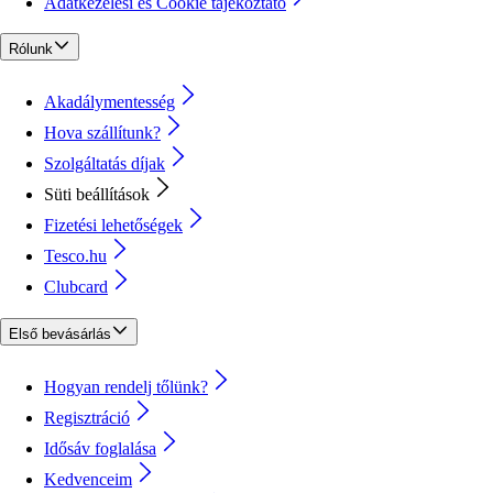
Adatkezelési és Cookie tájékoztató
Rólunk
Akadálymentesség
Hova szállítunk?
Szolgáltatás díjak
Süti beállítások
Fizetési lehetőségek
Tesco.hu
Clubcard
Első bevásárlás
Hogyan rendelj tőlünk?
Regisztráció
Idősáv foglalása
Kedvenceim