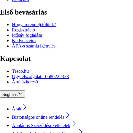
Első bevásárlás
Hogyan rendelj tőlünk?
Regisztráció
Idősáv foglalása
Kedvenceim
ÁFÁ-s számla igénylés
Kapcsolat
Tesco.hu
Ügyfélszolgálat - 0680222333
Áruházkereső
Segítünk
Árak
Biztonságos online rendelés
Általános Szerződési Feltételek