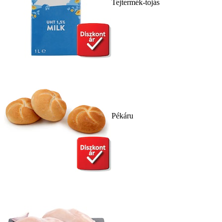
Tejtermék-tojás
Pékáru