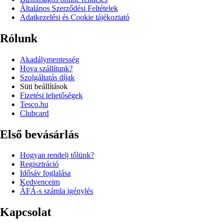
Általános Szerződési Feltételek
Adatkezelési és Cookie tájékoztató
Rólunk
Akadálymentesség
Hova szállítunk?
Szolgáltatás díjak
Süti beállítások
Fizetési lehetőségek
Tesco.hu
Clubcard
Első bevásárlás
Hogyan rendelj tőlünk?
Regisztráció
Idősáv foglalása
Kedvenceim
ÁFÁ-s számla igénylés
Kapcsolat