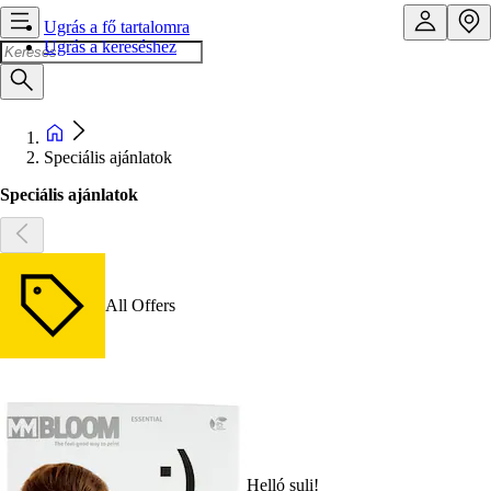
Ugrás a fő tartalomra
Ugrás a kereséshez
Speciális ajánlatok
Speciális ajánlatok
All Offers
Helló suli!