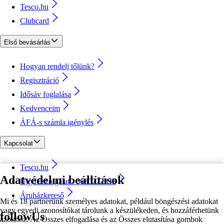
Tesco.hu
Clubcard
Első bevásárlás
Hogyan rendelj tőlünk?
Regisztráció
Idősáv foglalása
Kedvenceim
ÁFÁ-s számla igénylés
Kapcsolat
Tesco.hu
Adatvédelmi beállítások
Ügyfélszolgálat - 0680222333
Áruházkereső
Mi és 18 partnerünk személyes adatokat, például böngészési adatokat
vagy egyedi azonosítókat tárolunk a készülékeden, és hozzáférhetünk
followUs
azokhoz. Az Összes elfogadása és az Összes elutasítása gombok