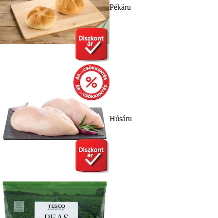
Pékáru
Húsáru