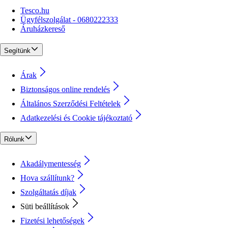
Tesco.hu
Ügyfélszolgálat - 0680222333
Áruházkereső
Segítünk
Árak
Biztonságos online rendelés
Általános Szerződési Feltételek
Adatkezelési és Cookie tájékoztató
Rólunk
Akadálymentesség
Hova szállítunk?
Szolgáltatás díjak
Süti beállítások
Fizetési lehetőségek