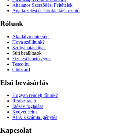
Általános Szerződési Feltételek
Adatkezelési és Cookie tájékoztató
Rólunk
Akadálymentesség
Hova szállítunk?
Szolgáltatás díjak
Süti beállítások
Fizetési lehetőségek
Tesco.hu
Clubcard
Első bevásárlás
Hogyan rendelj tőlünk?
Regisztráció
Idősáv foglalása
Kedvenceim
ÁFÁ-s számla igénylés
Kapcsolat