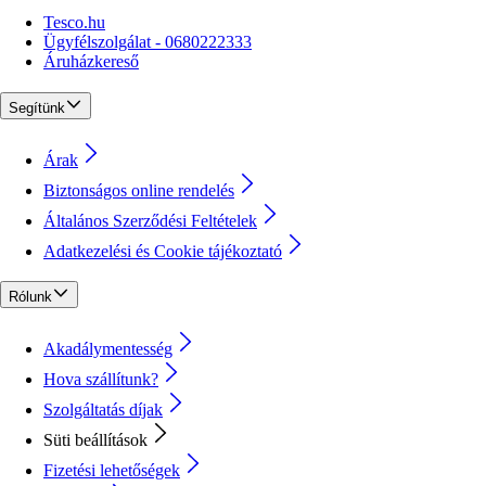
Tesco.hu
Ügyfélszolgálat - 0680222333
Áruházkereső
Segítünk
Árak
Biztonságos online rendelés
Általános Szerződési Feltételek
Adatkezelési és Cookie tájékoztató
Rólunk
Akadálymentesség
Hova szállítunk?
Szolgáltatás díjak
Süti beállítások
Fizetési lehetőségek