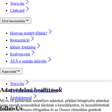
Tesco.hu
Clubcard
Első bevásárlás
Hogyan rendelj tőlünk?
Regisztráció
Idősáv foglalása
Kedvenceim
ÁFÁ-s számla igénylés
Kapcsolat
Tesco.hu
Adatvédelmi beállítások
Ügyfélszolgálat - 0680222333
Áruházkereső
Mi és 18 partnerünk személyes adatokat, például böngészési adatokat
vagy egyedi azonosítókat tárolunk a készülékeden, és hozzáférhetünk
followUs
azokhoz. Az Összes elfogadása és az Összes elutasítása gombok