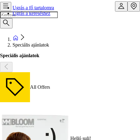
Ugrás a fő tartalomra
Ugrás a kereséshez
Speciális ajánlatok
Speciális ajánlatok
All Offers
Helló suli!