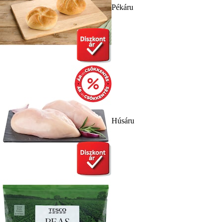
Pékáru
Húsáru