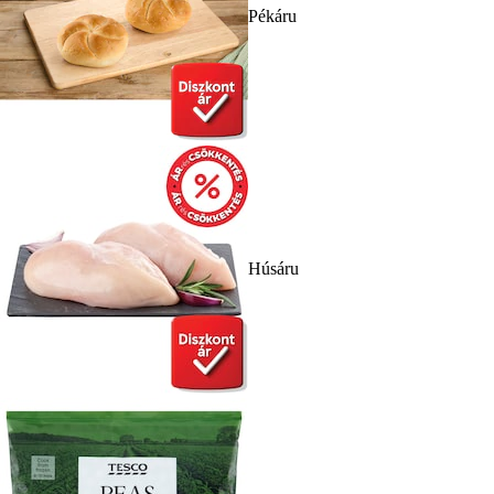
Pékáru
Húsáru