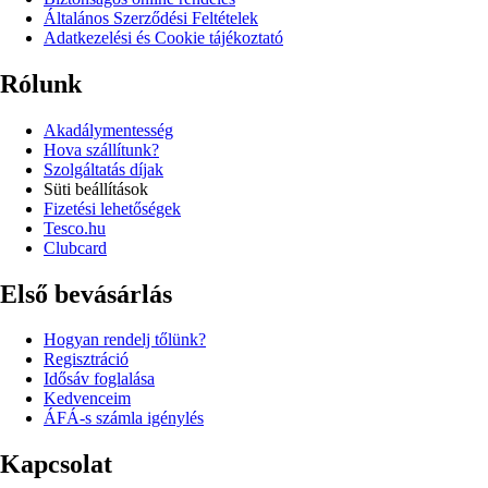
Általános Szerződési Feltételek
Adatkezelési és Cookie tájékoztató
Rólunk
Akadálymentesség
Hova szállítunk?
Szolgáltatás díjak
Süti beállítások
Fizetési lehetőségek
Tesco.hu
Clubcard
Első bevásárlás
Hogyan rendelj tőlünk?
Regisztráció
Idősáv foglalása
Kedvenceim
ÁFÁ-s számla igénylés
Kapcsolat