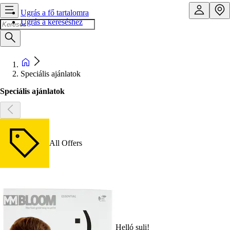
Ugrás a fő tartalomra
Ugrás a kereséshez
Speciális ajánlatok
Speciális ajánlatok
All Offers
Helló suli!