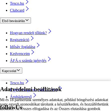
Tesco.hu
Clubcard
Első bevásárlás
Hogyan rendelj tőlünk?
Regisztráció
Idősáv foglalása
Kedvenceim
ÁFÁ-s számla igénylés
Kapcsolat
Tesco.hu
Adatvédelmi beállítások
Ügyfélszolgálat - 0680222333
Áruházkereső
Mi és 18 partnerünk személyes adatokat, például böngészési adatokat
vagy egyedi azonosítókat tárolunk a készülékeden, és hozzáférhetünk
followUs
azokhoz. Az Összes elfogadása és az Összes elutasítása gombok