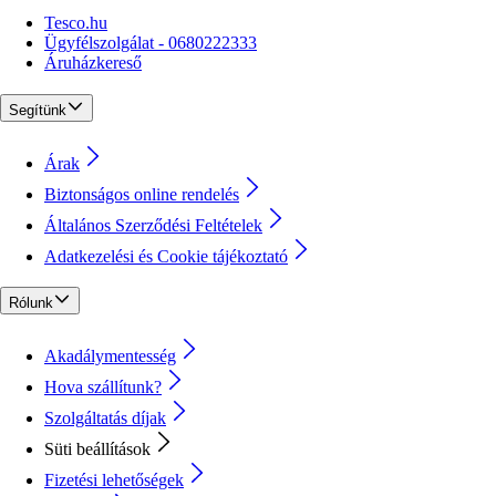
Tesco.hu
Ügyfélszolgálat - 0680222333
Áruházkereső
Segítünk
Árak
Biztonságos online rendelés
Általános Szerződési Feltételek
Adatkezelési és Cookie tájékoztató
Rólunk
Akadálymentesség
Hova szállítunk?
Szolgáltatás díjak
Süti beállítások
Fizetési lehetőségek