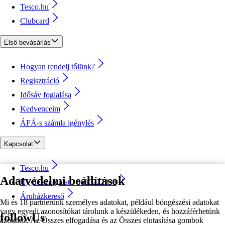
Tesco.hu
Clubcard
Első bevásárlás
Hogyan rendelj tőlünk?
Regisztráció
Idősáv foglalása
Kedvenceim
ÁFÁ-s számla igénylés
Kapcsolat
Tesco.hu
Adatvédelmi beállítások
Ügyfélszolgálat - 0680222333
Áruházkereső
Mi és 18 partnerünk személyes adatokat, például böngészési adatokat
vagy egyedi azonosítókat tárolunk a készülékeden, és hozzáférhetünk
followUs
azokhoz. Az Összes elfogadása és az Összes elutasítása gombok