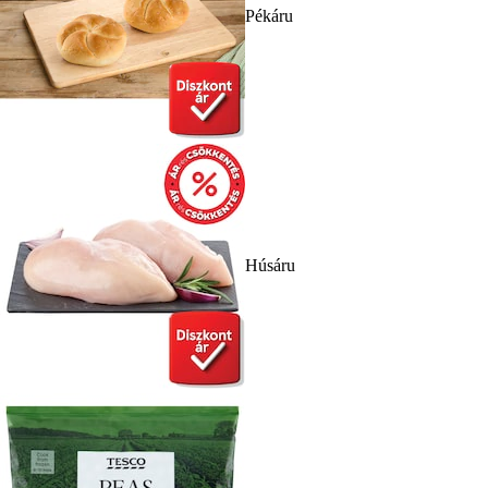
Pékáru
Húsáru