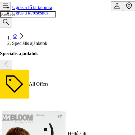
Ugrás a fő tartalomra
Ugrás a kereséshez
Speciális ajánlatok
Speciális ajánlatok
All Offers
Helló suli!