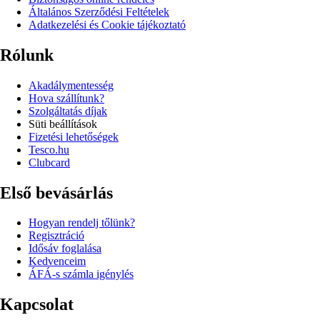
Általános Szerződési Feltételek
Adatkezelési és Cookie tájékoztató
Rólunk
Akadálymentesség
Hova szállítunk?
Szolgáltatás díjak
Süti beállítások
Fizetési lehetőségek
Tesco.hu
Clubcard
Első bevásárlás
Hogyan rendelj tőlünk?
Regisztráció
Idősáv foglalása
Kedvenceim
ÁFÁ-s számla igénylés
Kapcsolat