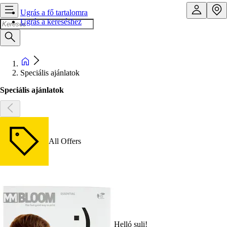
Ugrás a fő tartalomra
Ugrás a kereséshez
Speciális ajánlatok
Speciális ajánlatok
All Offers
Helló suli!