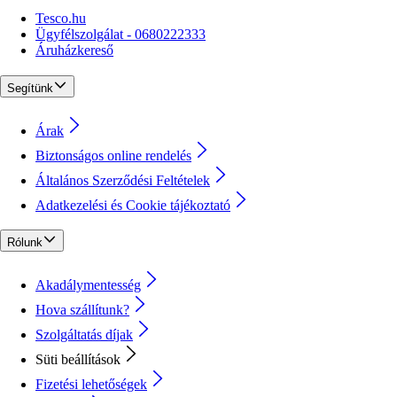
Tesco.hu
Ügyfélszolgálat - 0680222333
Áruházkereső
Segítünk
Árak
Biztonságos online rendelés
Általános Szerződési Feltételek
Adatkezelési és Cookie tájékoztató
Rólunk
Akadálymentesség
Hova szállítunk?
Szolgáltatás díjak
Süti beállítások
Fizetési lehetőségek