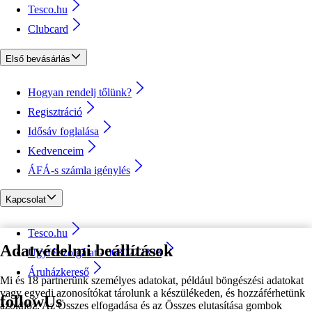
Tesco.hu
Clubcard
Első bevásárlás
Hogyan rendelj tőlünk?
Regisztráció
Idősáv foglalása
Kedvenceim
ÁFÁ-s számla igénylés
Kapcsolat
Tesco.hu
Adatvédelmi beállítások
Ügyfélszolgálat - 0680222333
Áruházkereső
Mi és 18 partnerünk személyes adatokat, például böngészési adatokat
vagy egyedi azonosítókat tárolunk a készülékeden, és hozzáférhetünk
followUs
azokhoz. Az Összes elfogadása és az Összes elutasítása gombok