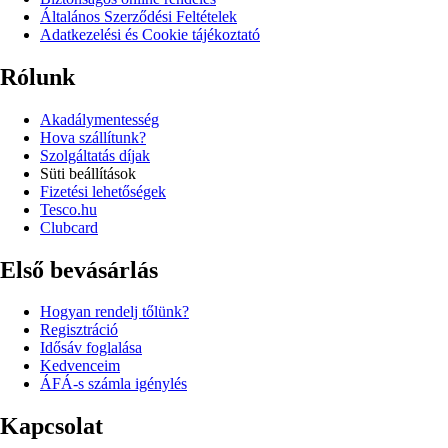
Általános Szerződési Feltételek
Adatkezelési és Cookie tájékoztató
Rólunk
Akadálymentesség
Hova szállítunk?
Szolgáltatás díjak
Süti beállítások
Fizetési lehetőségek
Tesco.hu
Clubcard
Első bevásárlás
Hogyan rendelj tőlünk?
Regisztráció
Idősáv foglalása
Kedvenceim
ÁFÁ-s számla igénylés
Kapcsolat