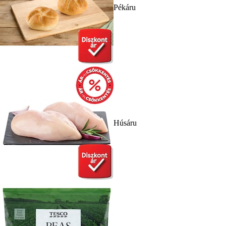
Pékáru
Húsáru