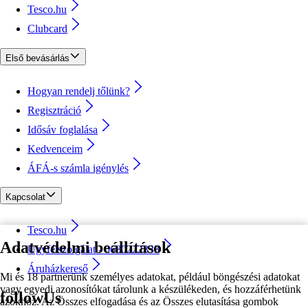
Tesco.hu
Clubcard
Első bevásárlás
Hogyan rendelj tőlünk?
Regisztráció
Idősáv foglalása
Kedvenceim
ÁFÁ-s számla igénylés
Kapcsolat
Tesco.hu
Adatvédelmi beállítások
Ügyfélszolgálat - 0680222333
Áruházkereső
Mi és 18 partnerünk személyes adatokat, például böngészési adatokat
vagy egyedi azonosítókat tárolunk a készülékeden, és hozzáférhetünk
followUs
azokhoz. Az Összes elfogadása és az Összes elutasítása gombok