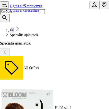
Ugrás a fő tartalomra
Ugrás a kereséshez
Speciális ajánlatok
Speciális ajánlatok
All Offers
Helló suli!