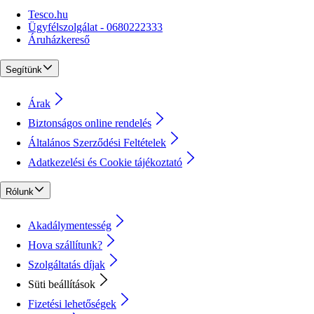
Tesco.hu
Ügyfélszolgálat - 0680222333
Áruházkereső
Segítünk
Árak
Biztonságos online rendelés
Általános Szerződési Feltételek
Adatkezelési és Cookie tájékoztató
Rólunk
Akadálymentesség
Hova szállítunk?
Szolgáltatás díjak
Süti beállítások
Fizetési lehetőségek