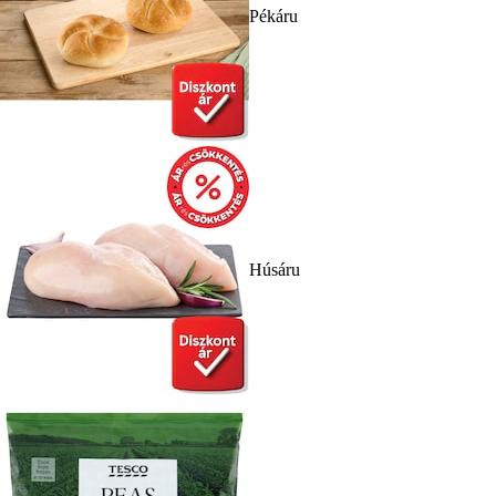
Pékáru
Húsáru