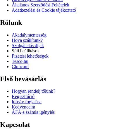
Általános Szerződési Feltételek
Adatkezelési és Cookie tájékoztató
Rólunk
Akadálymentesség
Hova szállítunk?
Szolgáltatás díjak
Süti beállítások
Fizetési lehetőségek
Tesco.hu
Clubcard
Első bevásárlás
Hogyan rendelj tőlünk?
Regisztráció
Idősáv foglalása
Kedvenceim
ÁFÁ-s számla igénylés
Kapcsolat