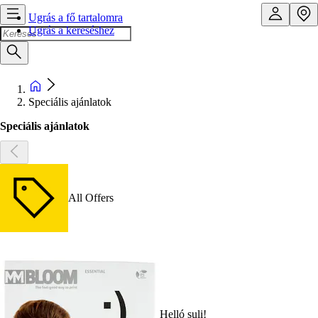
Ugrás a fő tartalomra
Ugrás a kereséshez
Speciális ajánlatok
Speciális ajánlatok
All Offers
Helló suli!