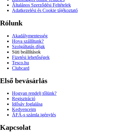
Általános Szerződési Feltételek
Adatkezelési és Cookie tájékoztató
Rólunk
Akadálymentesség
Hova szállítunk?
Szolgáltatás díjak
Süti beállítások
Fizetési lehetőségek
Tesco.hu
Clubcard
Első bevásárlás
Hogyan rendelj tőlünk?
Regisztráció
Idősáv foglalása
Kedvenceim
ÁFÁ-s számla igénylés
Kapcsolat