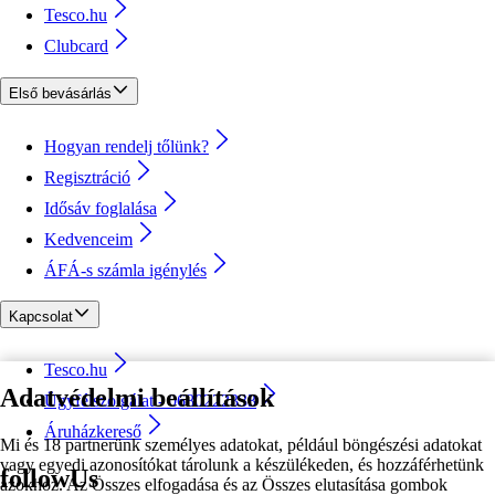
Tesco.hu
Clubcard
Első bevásárlás
Hogyan rendelj tőlünk?
Regisztráció
Idősáv foglalása
Kedvenceim
ÁFÁ-s számla igénylés
Kapcsolat
Tesco.hu
Adatvédelmi beállítások
Ügyfélszolgálat - 0680222333
Áruházkereső
Mi és 18 partnerünk személyes adatokat, például böngészési adatokat
vagy egyedi azonosítókat tárolunk a készülékeden, és hozzáférhetünk
followUs
azokhoz. Az Összes elfogadása és az Összes elutasítása gombok