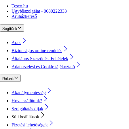
Tesco.hu
Ügyfélszolgálat - 0680222333
Áruházkereső
Segítünk
Árak
Biztonságos online rendelés
Általános Szerződési Feltételek
Adatkezelési és Cookie tájékoztató
Rólunk
Akadálymentesség
Hova szállítunk?
Szolgáltatás díjak
Süti beállítások
Fizetési lehetőségek