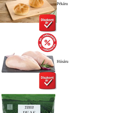
Pékáru
Húsáru