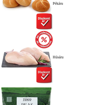
Pékáru
Húsáru