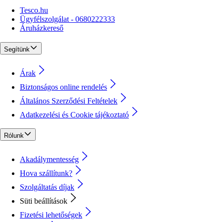
Tesco.hu
Ügyfélszolgálat - 0680222333
Áruházkereső
Segítünk
Árak
Biztonságos online rendelés
Általános Szerződési Feltételek
Adatkezelési és Cookie tájékoztató
Rólunk
Akadálymentesség
Hova szállítunk?
Szolgáltatás díjak
Süti beállítások
Fizetési lehetőségek