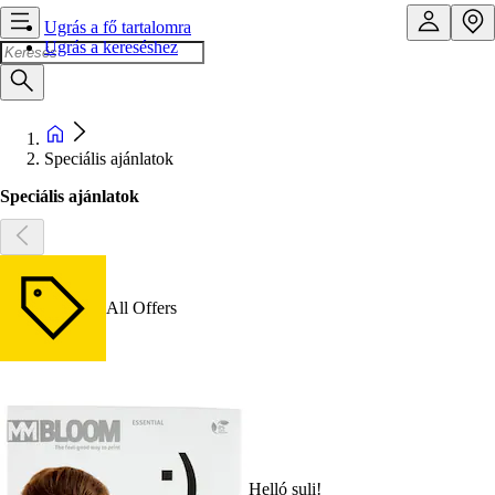
Ugrás a fő tartalomra
Ugrás a kereséshez
Speciális ajánlatok
Speciális ajánlatok
All Offers
Helló suli!