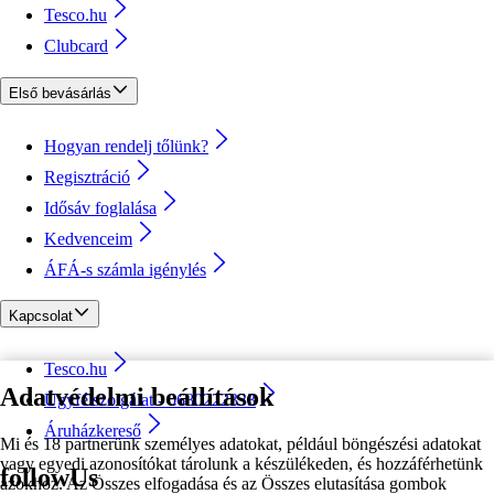
Tesco.hu
Clubcard
Első bevásárlás
Hogyan rendelj tőlünk?
Regisztráció
Idősáv foglalása
Kedvenceim
ÁFÁ-s számla igénylés
Kapcsolat
Tesco.hu
Adatvédelmi beállítások
Ügyfélszolgálat - 0680222333
Áruházkereső
Mi és 18 partnerünk személyes adatokat, például böngészési adatokat
vagy egyedi azonosítókat tárolunk a készülékeden, és hozzáférhetünk
followUs
azokhoz. Az Összes elfogadása és az Összes elutasítása gombok