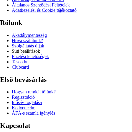
Általános Szerződési Feltételek
Adatkezelési és Cookie tájékoztató
Rólunk
Akadálymentesség
Hova szállítunk?
Szolgáltatás díjak
Süti beállítások
Fizetési lehetőségek
Tesco.hu
Clubcard
Első bevásárlás
Hogyan rendelj tőlünk?
Regisztráció
Idősáv foglalása
Kedvenceim
ÁFÁ-s számla igénylés
Kapcsolat