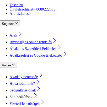
Tesco.hu
Ügyfélszolgálat - 0680222333
Áruházkereső
Segítünk
Árak
Biztonságos online rendelés
Általános Szerződési Feltételek
Adatkezelési és Cookie tájékoztató
Rólunk
Akadálymentesség
Hova szállítunk?
Szolgáltatás díjak
Süti beállítások
Fizetési lehetőségek