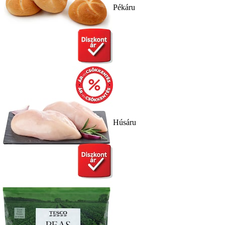
Pékáru
Húsáru