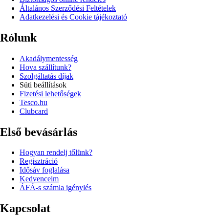
Általános Szerződési Feltételek
Adatkezelési és Cookie tájékoztató
Rólunk
Akadálymentesség
Hova szállítunk?
Szolgáltatás díjak
Süti beállítások
Fizetési lehetőségek
Tesco.hu
Clubcard
Első bevásárlás
Hogyan rendelj tőlünk?
Regisztráció
Idősáv foglalása
Kedvenceim
ÁFÁ-s számla igénylés
Kapcsolat