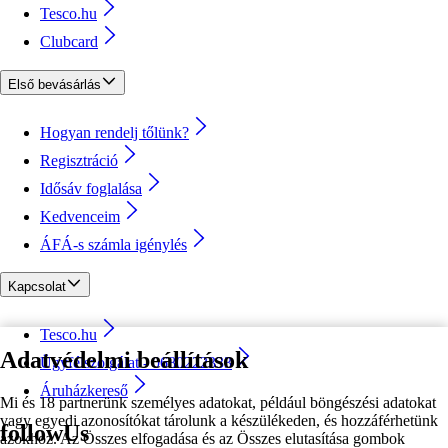
Tesco.hu
Clubcard
Első bevásárlás
Hogyan rendelj tőlünk?
Regisztráció
Idősáv foglalása
Kedvenceim
ÁFÁ-s számla igénylés
Kapcsolat
Tesco.hu
Adatvédelmi beállítások
Ügyfélszolgálat - 0680222333
Áruházkereső
Mi és 18 partnerünk személyes adatokat, például böngészési adatokat
vagy egyedi azonosítókat tárolunk a készülékeden, és hozzáférhetünk
followUs
azokhoz. Az Összes elfogadása és az Összes elutasítása gombok