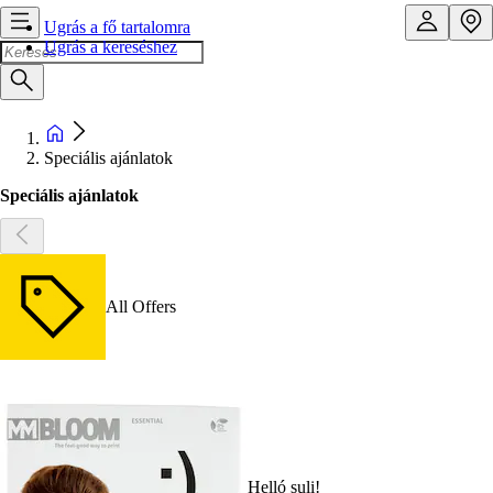
Ugrás a fő tartalomra
Ugrás a kereséshez
Speciális ajánlatok
Speciális ajánlatok
All Offers
Helló suli!