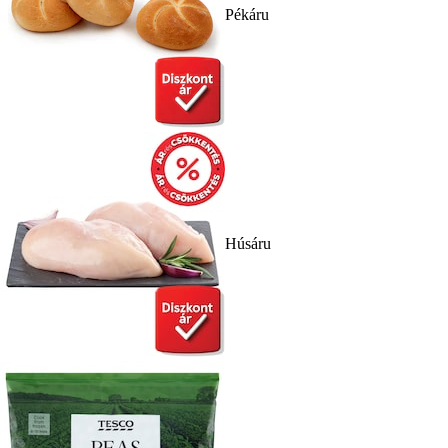
Pékáru
Húsáru