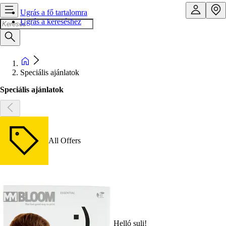
Ugrás a fő tartalomra
Ugrás a kereséshez
Speciális ajánlatok
Speciális ajánlatok
All Offers
Helló suli!