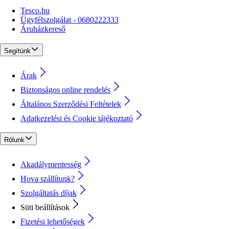
Tesco.hu
Ügyfélszolgálat - 0680222333
Áruházkereső
Segítünk
Árak
Biztonságos online rendelés
Általános Szerződési Feltételek
Adatkezelési és Cookie tájékoztató
Rólunk
Akadálymentesség
Hova szállítunk?
Szolgáltatás díjak
Süti beállítások
Fizetési lehetőségek