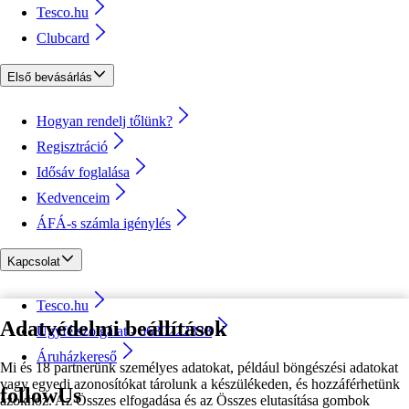
Tesco.hu
Clubcard
Első bevásárlás
Hogyan rendelj tőlünk?
Regisztráció
Idősáv foglalása
Kedvenceim
ÁFÁ-s számla igénylés
Kapcsolat
Tesco.hu
Adatvédelmi beállítások
Ügyfélszolgálat - 0680222333
Áruházkereső
Mi és 18 partnerünk személyes adatokat, például böngészési adatokat
vagy egyedi azonosítókat tárolunk a készülékeden, és hozzáférhetünk
followUs
azokhoz. Az Összes elfogadása és az Összes elutasítása gombok