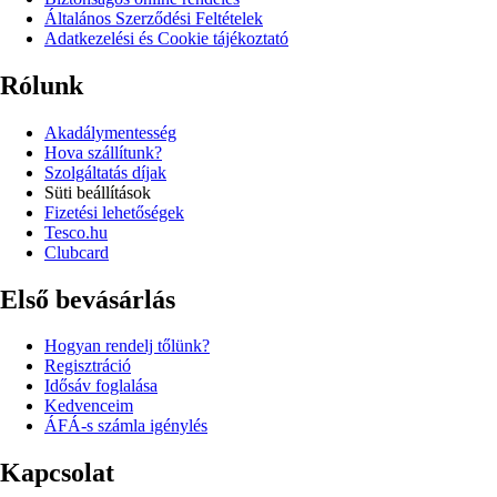
Általános Szerződési Feltételek
Adatkezelési és Cookie tájékoztató
Rólunk
Akadálymentesség
Hova szállítunk?
Szolgáltatás díjak
Süti beállítások
Fizetési lehetőségek
Tesco.hu
Clubcard
Első bevásárlás
Hogyan rendelj tőlünk?
Regisztráció
Idősáv foglalása
Kedvenceim
ÁFÁ-s számla igénylés
Kapcsolat