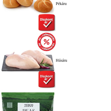
Pékáru
Húsáru