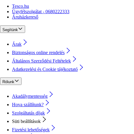
Tesco.hu
Ügyfélszolgálat - 0680222333
Áruházkereső
Segítünk
Árak
Biztonságos online rendelés
Általános Szerződési Feltételek
Adatkezelési és Cookie tájékoztató
Rólunk
Akadálymentesség
Hova szállítunk?
Szolgáltatás díjak
Süti beállítások
Fizetési lehetőségek