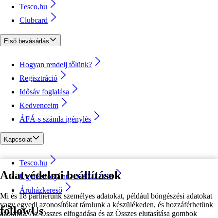
Tesco.hu
Clubcard
Első bevásárlás
Hogyan rendelj tőlünk?
Regisztráció
Idősáv foglalása
Kedvenceim
ÁFÁ-s számla igénylés
Kapcsolat
Tesco.hu
Adatvédelmi beállítások
Ügyfélszolgálat - 0680222333
Áruházkereső
Mi és 18 partnerünk személyes adatokat, például böngészési adatokat
vagy egyedi azonosítókat tárolunk a készülékeden, és hozzáférhetünk
followUs
azokhoz. Az Összes elfogadása és az Összes elutasítása gombok