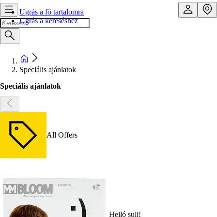
Ugrás a fő tartalomra
Ugrás a kereséshez
Speciális ajánlatok
Speciális ajánlatok
All Offers
Helló suli!