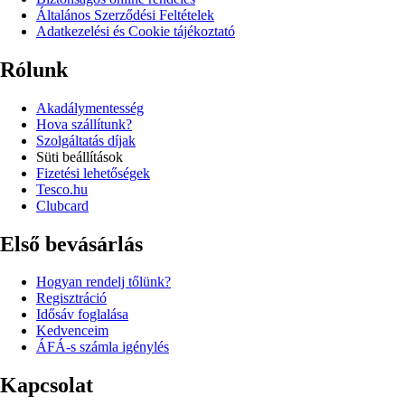
Általános Szerződési Feltételek
Adatkezelési és Cookie tájékoztató
Rólunk
Akadálymentesség
Hova szállítunk?
Szolgáltatás díjak
Süti beállítások
Fizetési lehetőségek
Tesco.hu
Clubcard
Első bevásárlás
Hogyan rendelj tőlünk?
Regisztráció
Idősáv foglalása
Kedvenceim
ÁFÁ-s számla igénylés
Kapcsolat