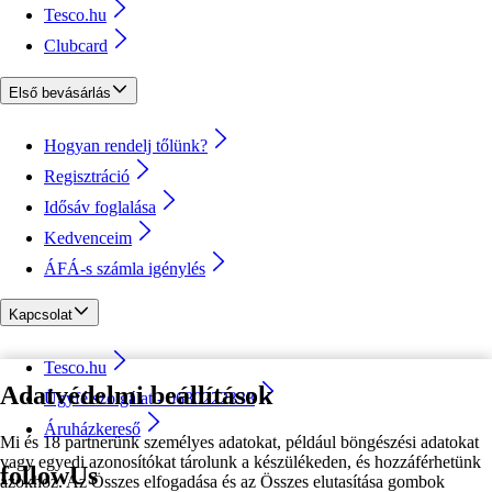
Tesco.hu
Clubcard
Első bevásárlás
Hogyan rendelj tőlünk?
Regisztráció
Idősáv foglalása
Kedvenceim
ÁFÁ-s számla igénylés
Kapcsolat
Tesco.hu
Adatvédelmi beállítások
Ügyfélszolgálat - 0680222333
Áruházkereső
Mi és 18 partnerünk személyes adatokat, például böngészési adatokat
vagy egyedi azonosítókat tárolunk a készülékeden, és hozzáférhetünk
followUs
azokhoz. Az Összes elfogadása és az Összes elutasítása gombok