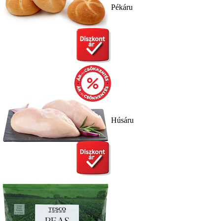
Pékáru
Húsáru