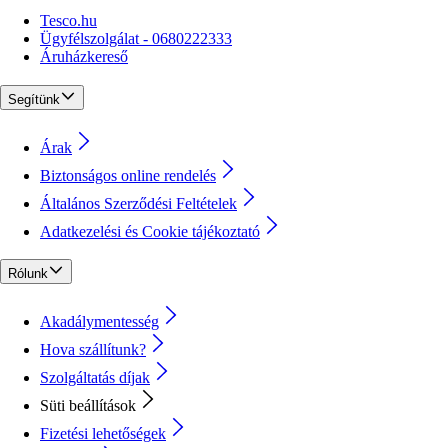
Tesco.hu
Ügyfélszolgálat - 0680222333
Áruházkereső
Segítünk
Árak
Biztonságos online rendelés
Általános Szerződési Feltételek
Adatkezelési és Cookie tájékoztató
Rólunk
Akadálymentesség
Hova szállítunk?
Szolgáltatás díjak
Süti beállítások
Fizetési lehetőségek