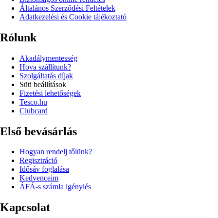
Általános Szerződési Feltételek
Adatkezelési és Cookie tájékoztató
Rólunk
Akadálymentesség
Hova szállítunk?
Szolgáltatás díjak
Süti beállítások
Fizetési lehetőségek
Tesco.hu
Clubcard
Első bevásárlás
Hogyan rendelj tőlünk?
Regisztráció
Idősáv foglalása
Kedvenceim
ÁFÁ-s számla igénylés
Kapcsolat