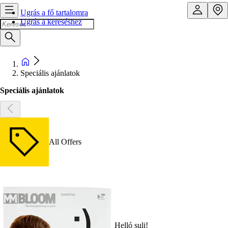
Ugrás a fő tartalomra
Ugrás a kereséshez
Speciális ajánlatok
Speciális ajánlatok
All Offers
Helló suli!