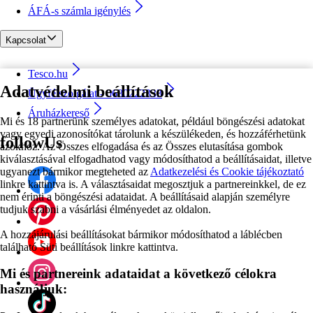
ÁFÁ-s számla igénylés
Kapcsolat
Tesco.hu
Adatvédelmi beállítások
Ügyfélszolgálat - 0680222333
Áruházkereső
Mi és 18 partnerünk személyes adatokat, például böngészési adatokat
vagy egyedi azonosítókat tárolunk a készülékeden, és hozzáférhetünk
followUs
azokhoz. Az Összes elfogadása és az Összes elutasítása gombok
kiválasztásával elfogadhatod vagy módosíthatod a beállításaidat, illetve
ugyanezt bármikor megteheted az
Adatkezelési és Cookie tájékoztató
linkre kattintva is. A választásaidat megosztjuk a partnereinkkel, de ez
nem érinti a böngészési adataidat. A beállításaid alapján személyre
tudjuk szabni a vásárlási élményedet az oldalon.
A hozzájárulási beállításokat bármikor módosíthatod a láblécben
található Süti beállítások linkre kattintva.
Mi és partnereink adataidat a következő célokra
használjuk: