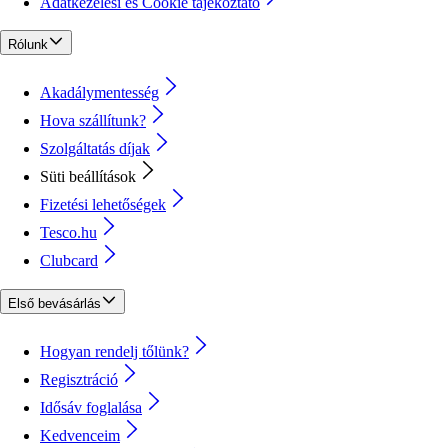
Adatkezelési és Cookie tájékoztató
Rólunk
Akadálymentesség
Hova szállítunk?
Szolgáltatás díjak
Süti beállítások
Fizetési lehetőségek
Tesco.hu
Clubcard
Első bevásárlás
Hogyan rendelj tőlünk?
Regisztráció
Idősáv foglalása
Kedvenceim