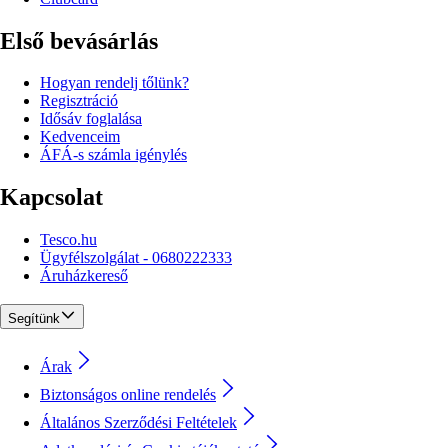
Első bevásárlás
Hogyan rendelj tőlünk?
Regisztráció
Idősáv foglalása
Kedvenceim
ÁFÁ-s számla igénylés
Kapcsolat
Tesco.hu
Ügyfélszolgálat - 0680222333
Áruházkereső
Segítünk
Árak
Biztonságos online rendelés
Általános Szerződési Feltételek