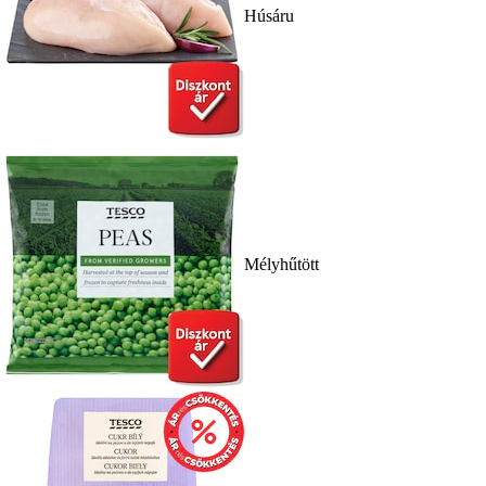
Húsáru
Mélyhűtött