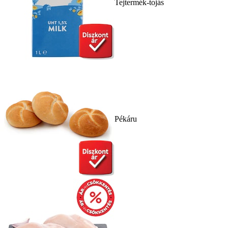
Tejtermék-tojás
Pékáru