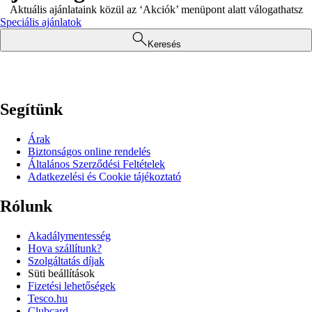
Aktuális ajánlataink közül az ‘Akciók’ menüpont alatt válogathatsz
Speciális ajánlatok
Keresés
Segítünk
Árak
Biztonságos online rendelés
Általános Szerződési Feltételek
Adatkezelési és Cookie tájékoztató
Rólunk
Akadálymentesség
Hova szállítunk?
Szolgáltatás díjak
Süti beállítások
Fizetési lehetőségek
Tesco.hu
Clubcard