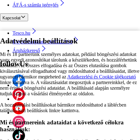
ÁFÁ-s számla igénylés
Kapcsolat
Tesco.hu
Adatvédelmi beállítások
Ügyfélszolgálat - 0680222333
Áruházkereső
Mi és 18 partnerünk személyes adatokat, például böngészési adatokat
vagy egyedi azonosítókat tárolunk a készülékeden, és hozzáférhetünk
followUs
azokhoz. Az Összes elfogadása és az Összes elutasítása gombok
kiválasztásával elfogadhatod vagy módosíthatod a beállításaidat, illetve
ugyanezt bármikor megteheted az
Adatkezelési és Cookie tájékoztató
linkre kattintva is. A választásaidat megosztjuk a partnereinkkel, de ez
nem érinti a böngészési adataidat. A beállításaid alapján személyre
tudjuk szabni a vásárlási élményedet az oldalon.
A hozzájárulási beállításokat bármikor módosíthatod a láblécben
található Süti beállítások linkre kattintva.
Mi és partnereink adataidat a következő célokra
használjuk: