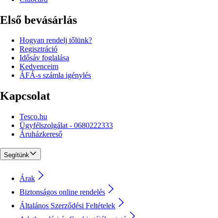
Első bevásárlás
Hogyan rendelj tőlünk?
Regisztráció
Idősáv foglalása
Kedvenceim
ÁFÁ-s számla igénylés
Kapcsolat
Tesco.hu
Ügyfélszolgálat - 0680222333
Áruházkereső
Segítünk
Árak
Biztonságos online rendelés
Általános Szerződési Feltételek