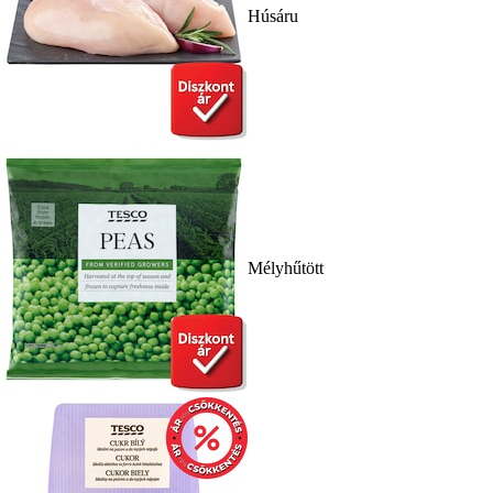
Húsáru
Mélyhűtött