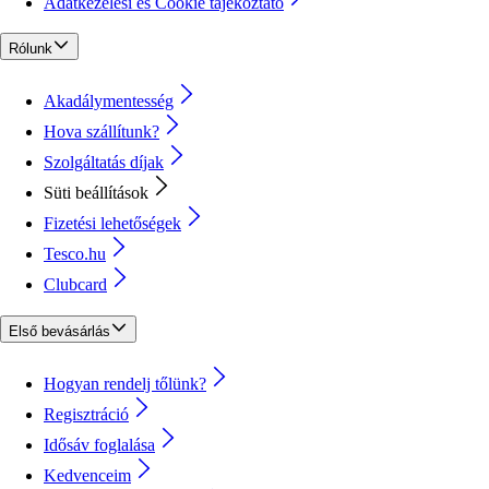
Adatkezelési és Cookie tájékoztató
Rólunk
Akadálymentesség
Hova szállítunk?
Szolgáltatás díjak
Süti beállítások
Fizetési lehetőségek
Tesco.hu
Clubcard
Első bevásárlás
Hogyan rendelj tőlünk?
Regisztráció
Idősáv foglalása
Kedvenceim