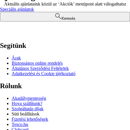
Aktuális ajánlataink közül az ‘Akciók’ menüpont alatt válogathatsz
Speciális ajánlatok
Keresés
Segítünk
Árak
Biztonságos online rendelés
Általános Szerződési Feltételek
Adatkezelési és Cookie tájékoztató
Rólunk
Akadálymentesség
Hova szállítunk?
Szolgáltatás díjak
Süti beállítások
Fizetési lehetőségek
Tesco.hu
Clubcard