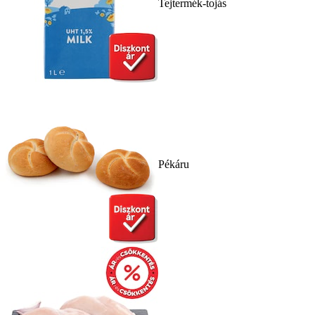
Tejtermék-tojás
Pékáru