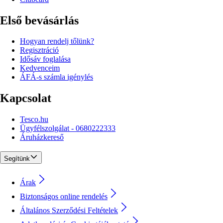
Első bevásárlás
Hogyan rendelj tőlünk?
Regisztráció
Idősáv foglalása
Kedvenceim
ÁFÁ-s számla igénylés
Kapcsolat
Tesco.hu
Ügyfélszolgálat - 0680222333
Áruházkereső
Segítünk
Árak
Biztonságos online rendelés
Általános Szerződési Feltételek