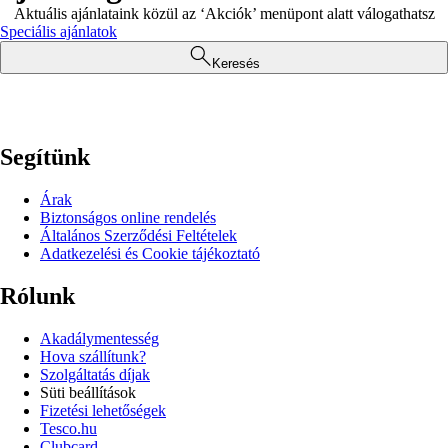
Aktuális ajánlataink közül az ‘Akciók’ menüpont alatt válogathatsz
Speciális ajánlatok
Keresés
Segítünk
Árak
Biztonságos online rendelés
Általános Szerződési Feltételek
Adatkezelési és Cookie tájékoztató
Rólunk
Akadálymentesség
Hova szállítunk?
Szolgáltatás díjak
Süti beállítások
Fizetési lehetőségek
Tesco.hu
Clubcard