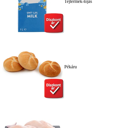
Tejtermék-tojás
Pékáru