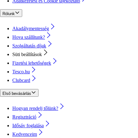
Adatkezelési és Cookie tájékoztató
Rólunk
Akadálymentesség
Hova szállítunk?
Szolgáltatás díjak
Süti beállítások
Fizetési lehetőségek
Tesco.hu
Clubcard
Első bevásárlás
Hogyan rendelj tőlünk?
Regisztráció
Idősáv foglalása
Kedvenceim