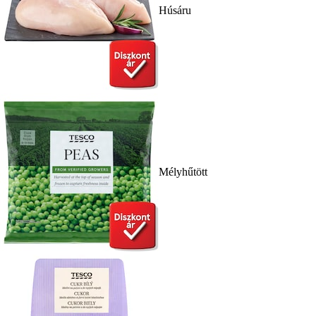
Húsáru
Mélyhűtött