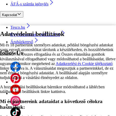
ÁFÁ-s számla igénylés
Kapcsolat
Tesco.hu
Adatvédelmi beállítások
Ügyfélszolgálat - 0680222333
Áruházkereső
Mi és 18 partnerünk személyes adatokat, például böngészési adatokat
vagy egyedi azonosítókat tárolunk a készülékeden, és hozzáférhetünk
followUs
azokhoz. Az Összes elfogadása és az Összes elutasítása gombok
kiválasztásával elfogadhatod vagy módosíthatod a beállításaidat, illetve
ugyanezt bármikor megteheted az
Adatkezelési és Cookie tájékoztató
linkre kattintva is. A választásaidat megosztjuk a partnereinkkel, de ez
nem érinti a böngészési adataidat. A beállításaid alapján személyre
tudjuk szabni a vásárlási élményedet az oldalon.
A hozzájárulási beállításokat bármikor módosíthatod a láblécben
található Süti beállítások linkre kattintva.
Mi és partnereink adataidat a következő célokra
használjuk: