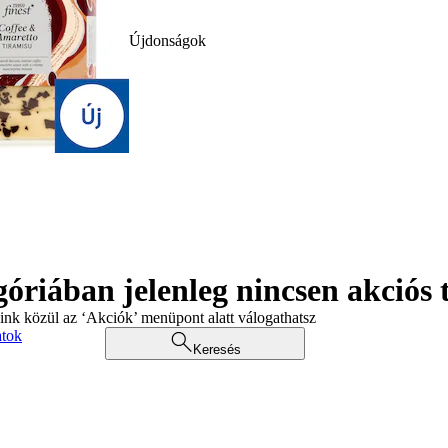
Újdonságok
góriában jelenleg nincsen akciós
aink közül az ‘Akciók’ menüpont alatt válogathatsz
atok
Keresés