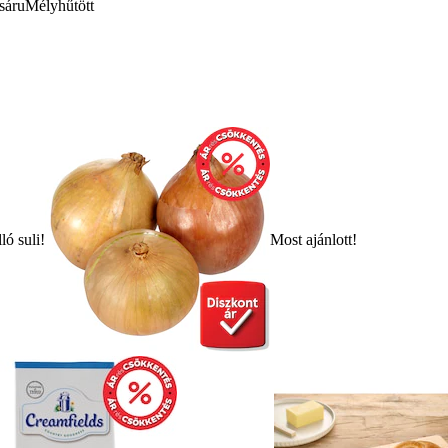
sáru
Mélyhűtött
ló suli!
Most ajánlott!