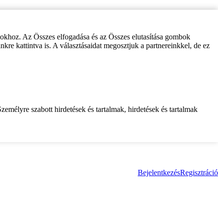
zokhoz. Az Összes elfogadása és az Összes elutasítása gombok
inkre kattintva is. A választásaidat megosztjuk a partnereinkkel, de ez
zemélyre szabott hirdetések és tartalmak, hirdetések és tartalmak
Bejelentkezés
Regisztráció