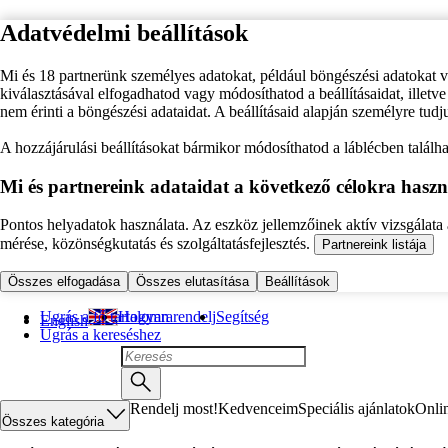
Adatvédelmi beállítások
Mi és 18 partnerünk személyes adatokat, például böngészési adatokat 
kiválasztásával elfogadhatod vagy módosíthatod a beállításaidat, illet
nem érinti a böngészési adataidat. A beállításaid alapján személyre tudj
A hozzájárulási beállításokat bármikor módosíthatod a láblécben találhat
Mi és partnereink adataidat a következő célokra haszn
Pontos helyadatok használata. Az eszköz jellemzőinek aktív vizsgálata a
mérése, közönségkutatás és szolgáltatásfejlesztés.
Partnereink listája
Összes elfogadása
Összes elutasítása
Beállítások
Ugrás a fő tartalomra
Hogyan rendelj
Segítség
English
Ugrás a kereséshez
Rendelj most!
Kedvenceim
Speciális ajánlatok
Onli
Összes kategória