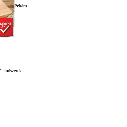
Pékáru
élelmiszerek