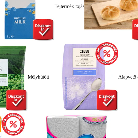
Tejtermék-tojás
Mélyhűtött
Alapvető 