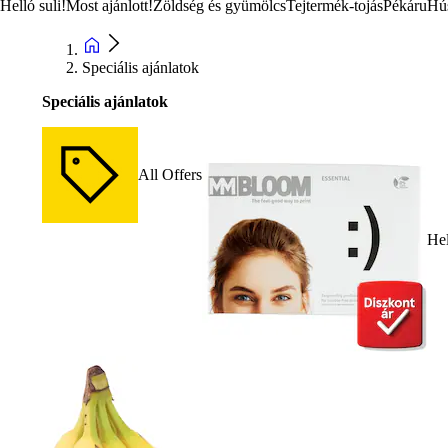
Helló suli!
Most ajánlott!
Zöldség és gyümölcs
Tejtermék-tojás
Pékáru
Hú
Speciális ajánlatok
Speciális ajánlatok
All Offers
Hel