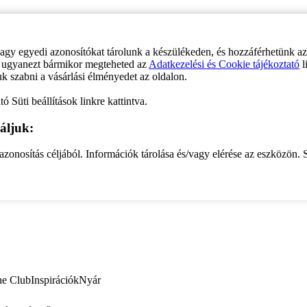
vagy egyedi azonosítókat tárolunk a készülékeden, és hozzáférhetünk a
ve ugyanezt bármikor megteheted az
Adatkezelési és Cookie tájékoztató
l
uk szabni a vásárlási élményedet az oldalon.
ó Süti beállítások linkre kattintva.
áljuk:
zonosítás céljából. Információk tárolása és/vagy elérése az eszközön. S
ne Club
Inspirációk
Nyár