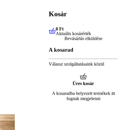
Kosár
0 Ft
Aktuális kosárérték
0 Ft
Aktuális kosárérték
Bevásárlás elküldése
A kosarad
Válassz szolgáltatásaink közül
Üres kosár
A kosaradba helyezett termékek itt
fognak megjelenni