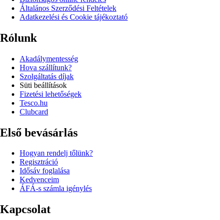
Általános Szerződési Feltételek
Adatkezelési és Cookie tájékoztató
Rólunk
Akadálymentesség
Hova szállítunk?
Szolgáltatás díjak
Süti beállítások
Fizetési lehetőségek
Tesco.hu
Clubcard
Első bevásárlás
Hogyan rendelj tőlünk?
Regisztráció
Idősáv foglalása
Kedvenceim
ÁFÁ-s számla igénylés
Kapcsolat