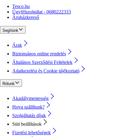
Tesco.hu
Ügyfélszolgálat - 0680222333
Áruházkereső
Segítünk
Árak
Biztonságos online rendelés
Általános Szerződési Feltételek
Adatkezelési és Cookie tájékoztató
Rólunk
Akadálymentesség
Hova szállítunk?
Szolgáltatás díjak
Süti beállítások
Fizetési lehetőségek