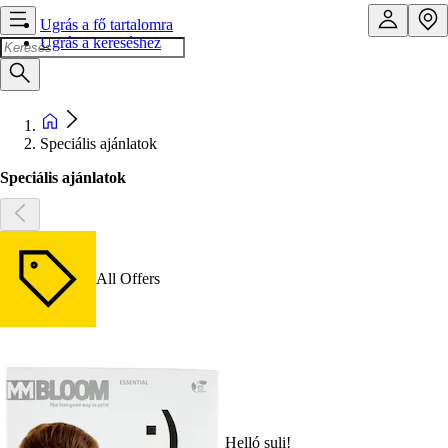
Ugrás a fő tartalomra
Ugrás a kereséshez
Speciális ajánlatok
Speciális ajánlatok
All Offers
Helló suli!