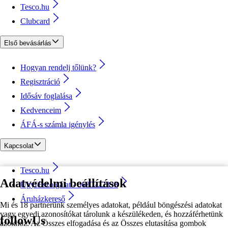
Tesco.hu
Clubcard
Első bevásárlás
Hogyan rendelj tőlünk?
Regisztráció
Idősáv foglalása
Kedvenceim
ÁFÁ-s számla igénylés
Kapcsolat
Tesco.hu
Adatvédelmi beállítások
Ügyfélszolgálat - 0680222333
Áruházkereső
Mi és 18 partnerünk személyes adatokat, például böngészési adatokat
vagy egyedi azonosítókat tárolunk a készülékeden, és hozzáférhetünk
followUs
azokhoz. Az Összes elfogadása és az Összes elutasítása gombok