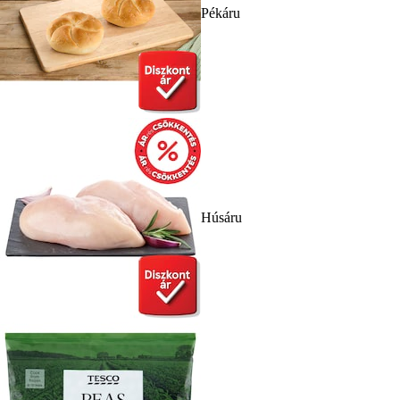
Pékáru
Húsáru