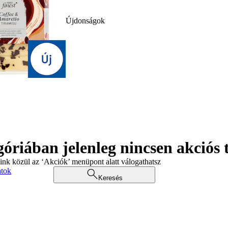
Újdonságok
góriában jelenleg nincsen akciós
aink közül az ‘Akciók’ menüpont alatt válogathatsz
atok
Keresés