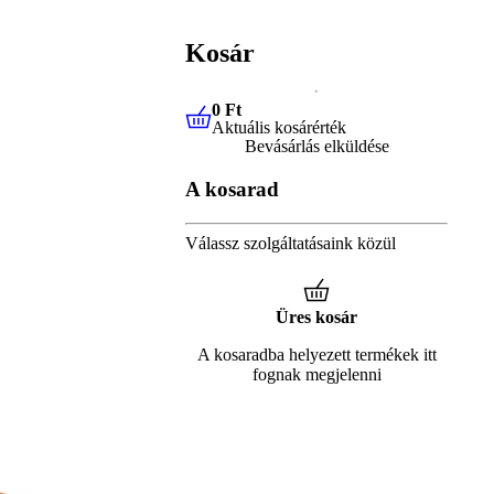
Kosár
0 Ft
Aktuális kosárérték
0 Ft
Aktuális kosárérték
Bevásárlás elküldése
A kosarad
Válassz szolgáltatásaink közül
Üres kosár
A kosaradba helyezett termékek itt
fognak megjelenni