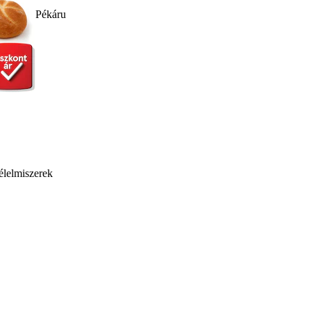
Pékáru
élelmiszerek