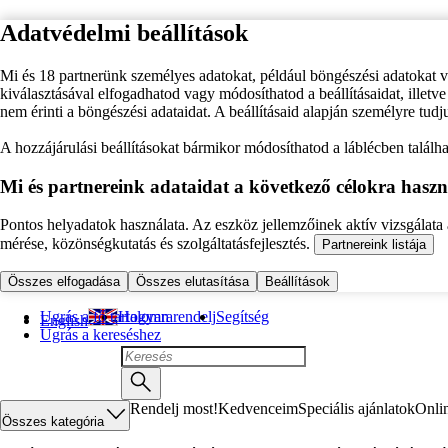
Adatvédelmi beállítások
Mi és 18 partnerünk személyes adatokat, például böngészési adatokat 
kiválasztásával elfogadhatod vagy módosíthatod a beállításaidat, illet
nem érinti a böngészési adataidat. A beállításaid alapján személyre tudj
A hozzájárulási beállításokat bármikor módosíthatod a láblécben találhat
Mi és partnereink adataidat a következő célokra haszn
Pontos helyadatok használata. Az eszköz jellemzőinek aktív vizsgálata a
mérése, közönségkutatás és szolgáltatásfejlesztés.
Partnereink listája
Összes elfogadása
Összes elutasítása
Beállítások
Ugrás a fő tartalomra
Hogyan rendelj
Segítség
English
Ugrás a kereséshez
Rendelj most!
Kedvenceim
Speciális ajánlatok
Onli
Összes kategória