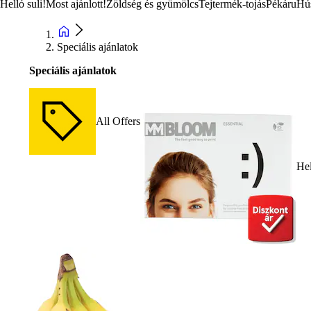
Helló suli!
Most ajánlott!
Zöldség és gyümölcs
Tejtermék-tojás
Pékáru
Hú
Speciális ajánlatok
Speciális ajánlatok
All Offers
Hel