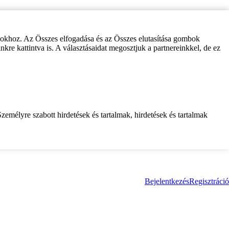
zokhoz. Az Összes elfogadása és az Összes elutasítása gombok
inkre kattintva is. A választásaidat megosztjuk a partnereinkkel, de ez
zemélyre szabott hirdetések és tartalmak, hirdetések és tartalmak
Bejelentkezés
Regisztráció