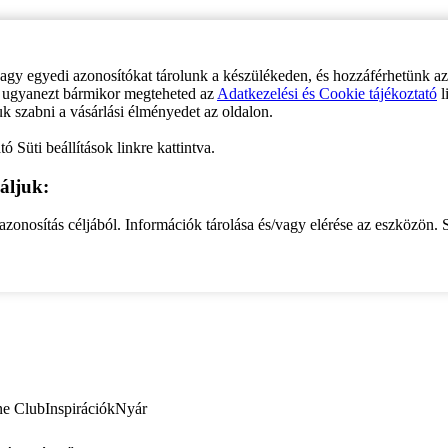
vagy egyedi azonosítókat tárolunk a készülékeden, és hozzáférhetünk a
ve ugyanezt bármikor megteheted az
Adatkezelési és Cookie tájékoztató
l
uk szabni a vásárlási élményedet az oldalon.
ó Süti beállítások linkre kattintva.
áljuk:
zonosítás céljából. Információk tárolása és/vagy elérése az eszközön. S
ne Club
Inspirációk
Nyár