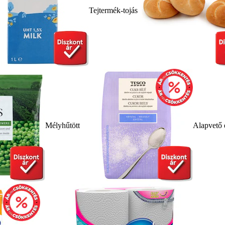
Tejtermék-tojás
Mélyhűtött
Alapvető 