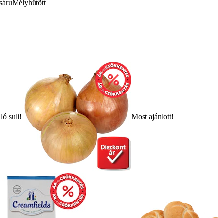
sáru
Mélyhűtött
ló suli!
Most ajánlott!