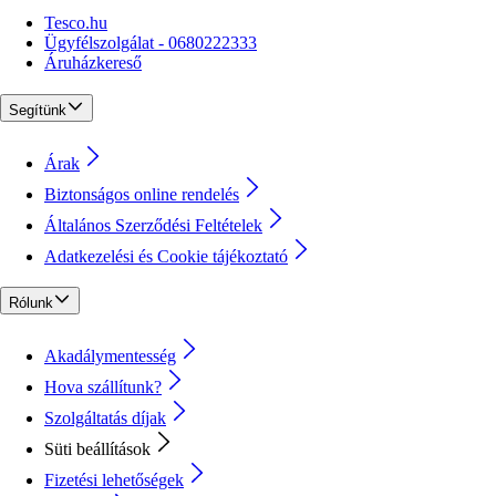
Tesco.hu
Ügyfélszolgálat - 0680222333
Áruházkereső
Segítünk
Árak
Biztonságos online rendelés
Általános Szerződési Feltételek
Adatkezelési és Cookie tájékoztató
Rólunk
Akadálymentesség
Hova szállítunk?
Szolgáltatás díjak
Süti beállítások
Fizetési lehetőségek