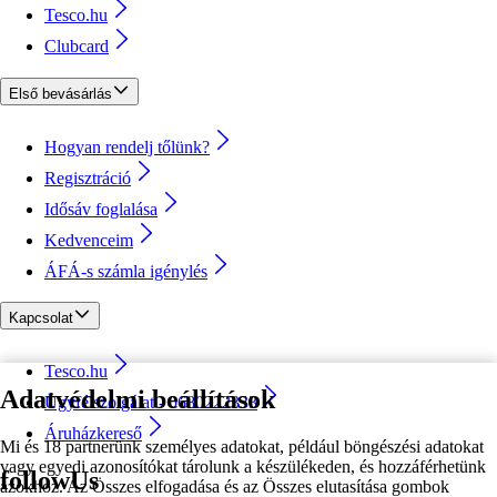
Tesco.hu
Clubcard
Első bevásárlás
Hogyan rendelj tőlünk?
Regisztráció
Idősáv foglalása
Kedvenceim
ÁFÁ-s számla igénylés
Kapcsolat
Tesco.hu
Adatvédelmi beállítások
Ügyfélszolgálat - 0680222333
Áruházkereső
Mi és 18 partnerünk személyes adatokat, például böngészési adatokat
vagy egyedi azonosítókat tárolunk a készülékeden, és hozzáférhetünk
followUs
azokhoz. Az Összes elfogadása és az Összes elutasítása gombok