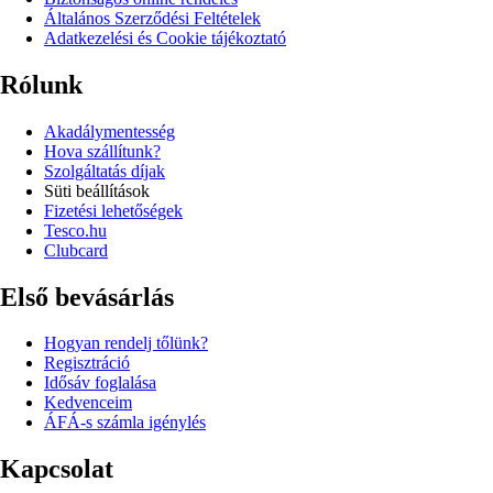
Általános Szerződési Feltételek
Adatkezelési és Cookie tájékoztató
Rólunk
Akadálymentesség
Hova szállítunk?
Szolgáltatás díjak
Süti beállítások
Fizetési lehetőségek
Tesco.hu
Clubcard
Első bevásárlás
Hogyan rendelj tőlünk?
Regisztráció
Idősáv foglalása
Kedvenceim
ÁFÁ-s számla igénylés
Kapcsolat