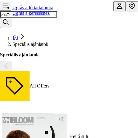
Ugrás a fő tartalomra
Ugrás a kereséshez
Speciális ajánlatok
Speciális ajánlatok
All Offers
Helló suli!