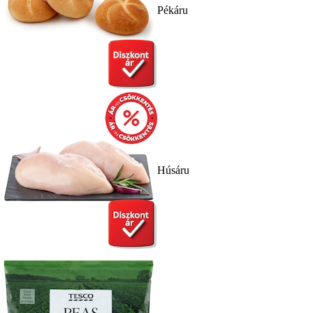
Pékáru
Húsáru