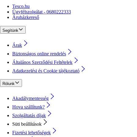
Tesco.hu
Ügyfélszolgálat - 0680222333
Áruházkereső
Segítünk
Árak
Biztonságos online rendelés
Általános Szerződési Feltételek
Adatkezelési és Cookie tájékoztató
Rólunk
Akadálymentesség
Hova szállítunk?
Szolgáltatás díjak
Süti beállítások
Fizetési lehetőségek