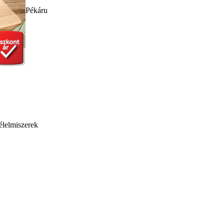
Pékáru
élelmiszerek