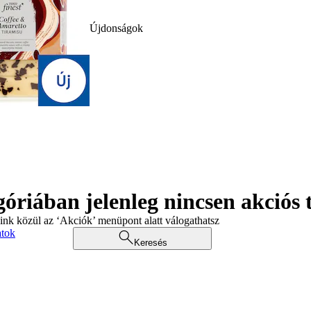
Újdonságok
góriában jelenleg nincsen akciós
aink közül az ‘Akciók’ menüpont alatt válogathatsz
atok
Keresés