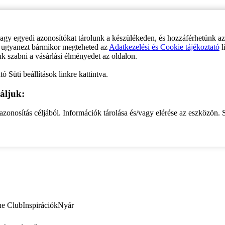
vagy egyedi azonosítókat tárolunk a készülékeden, és hozzáférhetünk a
ve ugyanezt bármikor megteheted az
Adatkezelési és Cookie tájékoztató
l
uk szabni a vásárlási élményedet az oldalon.
ó Süti beállítások linkre kattintva.
áljuk:
zonosítás céljából. Információk tárolása és/vagy elérése az eszközön. S
ne Club
Inspirációk
Nyár