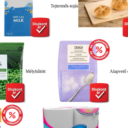
Tejtermék-tojás
Mélyhűtött
Alapvető 