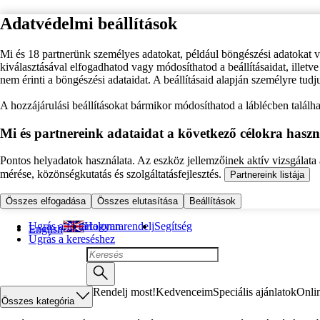
Adatvédelmi beállítások
Mi és 18 partnerünk személyes adatokat, például böngészési adatokat 
kiválasztásával elfogadhatod vagy módosíthatod a beállításaidat, illet
nem érinti a böngészési adataidat. A beállításaid alapján személyre tudj
A hozzájárulási beállításokat bármikor módosíthatod a láblécben találhat
Mi és partnereink adataidat a következő célokra haszn
Pontos helyadatok használata. Az eszköz jellemzőinek aktív vizsgálata a
mérése, közönségkutatás és szolgáltatásfejlesztés.
Partnereink listája
Összes elfogadása
Összes elutasítása
Beállítások
Ugrás a fő tartalomra
Hogyan rendelj
Segítség
English
Ugrás a kereséshez
Rendelj most!
Kedvenceim
Speciális ajánlatok
Onli
Összes kategória