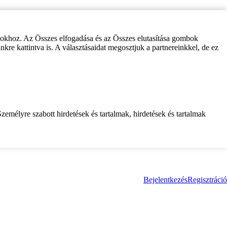
zokhoz. Az Összes elfogadása és az Összes elutasítása gombok
inkre kattintva is. A választásaidat megosztjuk a partnereinkkel, de ez
zemélyre szabott hirdetések és tartalmak, hirdetések és tartalmak
Bejelentkezés
Regisztráció