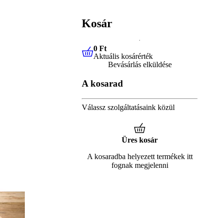
Kosár
0 Ft
Aktuális kosárérték
0 Ft
Aktuális kosárérték
Bevásárlás elküldése
A kosarad
Válassz szolgáltatásaink közül
Üres kosár
A kosaradba helyezett termékek itt
fognak megjelenni