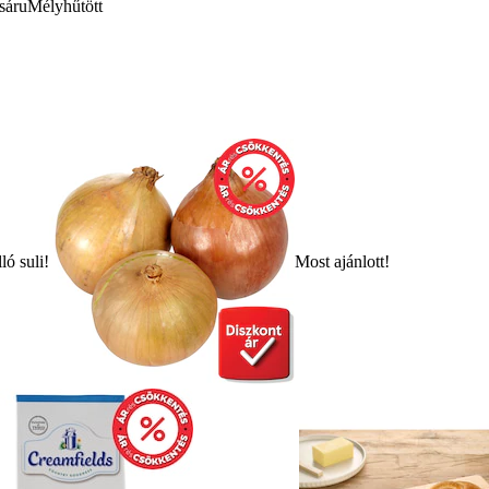
sáru
Mélyhűtött
ló suli!
Most ajánlott!