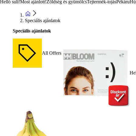
Helló suli!
Most ajánlott!
Zöldség és gyümölcs
Tejtermék-tojás
Pékáru
Hú
Speciális ajánlatok
Speciális ajánlatok
All Offers
Hel