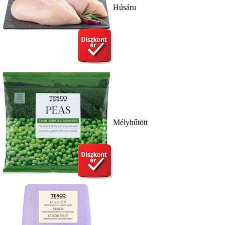
Húsáru
Mélyhűtött