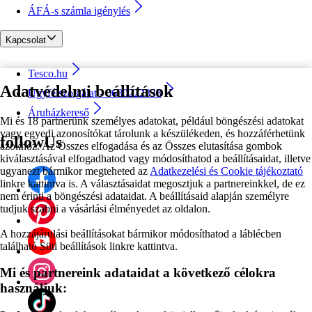
ÁFÁ-s számla igénylés
Kapcsolat
Tesco.hu
Adatvédelmi beállítások
Ügyfélszolgálat - 0680222333
Áruházkereső
Mi és 18 partnerünk személyes adatokat, például böngészési adatokat
vagy egyedi azonosítókat tárolunk a készülékeden, és hozzáférhetünk
followUs
azokhoz. Az Összes elfogadása és az Összes elutasítása gombok
kiválasztásával elfogadhatod vagy módosíthatod a beállításaidat, illetve
ugyanezt bármikor megteheted az
Adatkezelési és Cookie tájékoztató
linkre kattintva is. A választásaidat megosztjuk a partnereinkkel, de ez
nem érinti a böngészési adataidat. A beállításaid alapján személyre
tudjuk szabni a vásárlási élményedet az oldalon.
A hozzájárulási beállításokat bármikor módosíthatod a láblécben
található Süti beállítások linkre kattintva.
Mi és partnereink adataidat a következő célokra
használjuk: