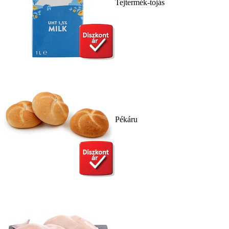
Tejtermék-tojás
Pékáru