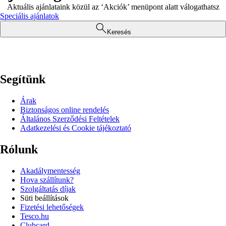
Aktuális ajánlataink közül az ‘Akciók’ menüpont alatt válogathatsz
Speciális ajánlatok
Keresés
Segítünk
Árak
Biztonságos online rendelés
Általános Szerződési Feltételek
Adatkezelési és Cookie tájékoztató
Rólunk
Akadálymentesség
Hova szállítunk?
Szolgáltatás díjak
Süti beállítások
Fizetési lehetőségek
Tesco.hu
Clubcard