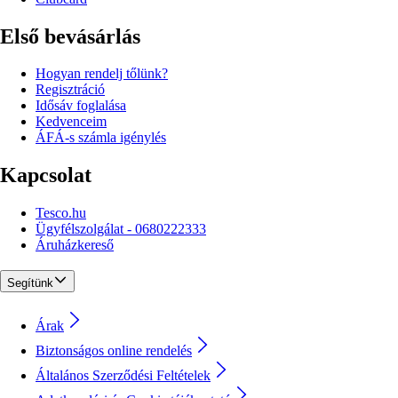
Első bevásárlás
Hogyan rendelj tőlünk?
Regisztráció
Idősáv foglalása
Kedvenceim
ÁFÁ-s számla igénylés
Kapcsolat
Tesco.hu
Ügyfélszolgálat - 0680222333
Áruházkereső
Segítünk
Árak
Biztonságos online rendelés
Általános Szerződési Feltételek